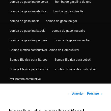
bomba de gasolina do corsa
bomba de gasolina do uno
bomba de gasolina eletrica
bomba de gasolina fiat
bomba de gasolina fit
bomba de gasolina gol
bomba de gasolina kadett
bomba de gasolina palio
bomba de gasolina peugeot
bomba de gasolina vectra
Bomba eletrica combustivel Bomba de Combustivel
Bomba Eletrica para Barcos
Bomba Eletrica para Jet ski
Bomba Eletrica para Lancha
contato bomba de combustivel
refil bomba combustivel
Navegação
← Anterior
Próximo →
de
imagens