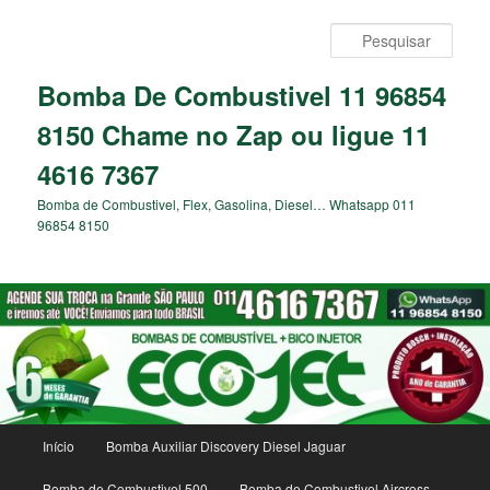
Pular
para
Pesqu
o
conteúdo
Bomba De Combustivel 11 96854
principal
8150 Chame no Zap ou ligue 11
4616 7367
Bomba de Combustivel, Flex, Gasolina, Diesel… Whatsapp 011
96854 8150
Menu
Início
Bomba Auxiliar Discovery Diesel Jaguar
principal
Bomba de Combustivel 500
Bomba de Combustivel Aircross