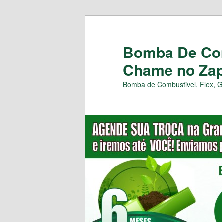
Pular
para
o
Bomba De Com
conteúdo
Chame no Zap 
principal
Bomba de Combustivel, Flex, 