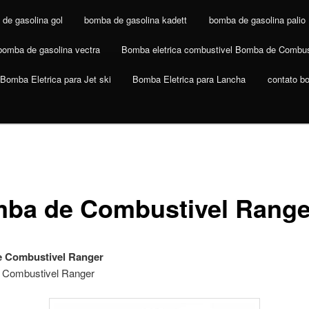
de gasolina gol
bomba de gasolina kadett
bomba de gasolina palio
bomba de gasolina vectra
Bomba eletrica combustivel Bomba de Combus
Bomba Eletrica para Jet ski
Bomba Eletrica para Lancha
contato b
ba de Combustivel Range
 Combustivel Ranger
 Combustivel Ranger