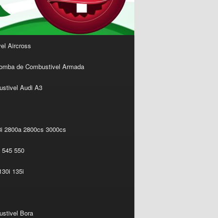
l Aircross
omba de Combustivel Armada
stivel Audi A3
i 2800a 2800cs 3000cs
 545 550
30i 135i
stivel Bora