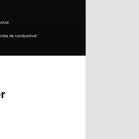
tivel
omba de combustivel
r