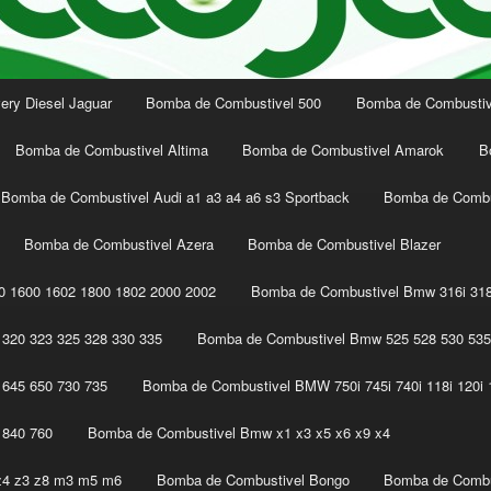
ery Diesel Jaguar
Bomba de Combustivel 500
Bomba de Combustive
Bomba de Combustivel Altima
Bomba de Combustivel Amarok
B
Bomba de Combustivel Audi a1 a3 a4 a6 s3 Sportback
Bomba de Combu
Bomba de Combustivel Azera
Bomba de Combustivel Blazer
 1600 1602 1800 1802 2000 2002
Bomba de Combustivel Bmw 316i 318
320 323 325 328 330 335
Bomba de Combustivel Bmw 525 528 530 535
645 650 730 735
Bomba de Combustivel BMW 750i 745i 740i 118i 120i 1
 840 760
Bomba de Combustivel Bmw x1 x3 x5 x6 x9 x4
z4 z3 z8 m3 m5 m6
Bomba de Combustivel Bongo
Bomba de Combu