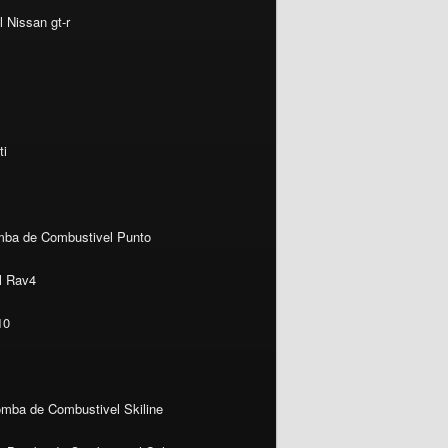
 Nissan gt-r
ti
ba de Combustivel Punto
l Rav4
10
mba de Combustivel Skiline