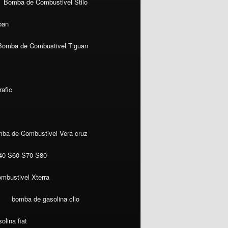
Bomba de Combustivel Stilo
ban
Bomba de Combustivel Tiguan
afic
ba de Combustivel Vera cruz
40 S60 S70 S80
mbustivel Xterra
bomba de gasolina clio
lina fiat