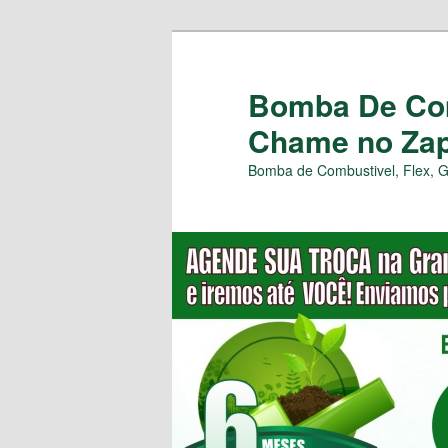
Pular
para
o
Bomba De Com
conteúdo
Chame no Zap 
principal
Bomba de Combustivel, Flex, 