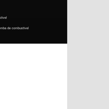
tivel
omba de combustivel