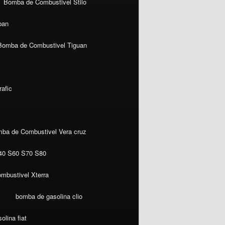
Bomba de Combustivel Stilo
ban
Bomba de Combustivel Tiguan
afic
ba de Combustivel Vera cruz
40 S60 S70 S80
mbustivel Xterra
bomba de gasolina clio
lina fiat