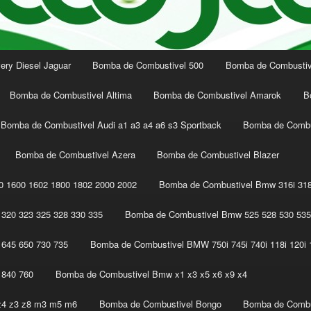
ery Diesel Jaguar
Bomba de Combustivel 500
Bomba de Combustive
Bomba de Combustivel Altima
Bomba de Combustivel Amarok
B
Bomba de Combustivel Audi a1 a3 a4 a6 s3 Sportback
Bomba de Combu
Bomba de Combustivel Azera
Bomba de Combustivel Blazer
 1600 1602 1800 1802 2000 2002
Bomba de Combustivel Bmw 316i 318
320 323 325 328 330 335
Bomba de Combustivel Bmw 525 528 530 535
645 650 730 735
Bomba de Combustivel BMW 750i 745i 740i 118i 120i 1
 840 760
Bomba de Combustivel Bmw x1 x3 x5 x6 x9 x4
z4 z3 z8 m3 m5 m6
Bomba de Combustivel Bongo
Bomba de Combu