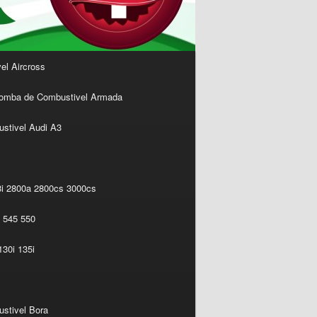
l Aircross
omba de Combustivel Armada
stivel Audi A3
i 2800a 2800cs 3000cs
 545 550
30i 135i
stivel Bora