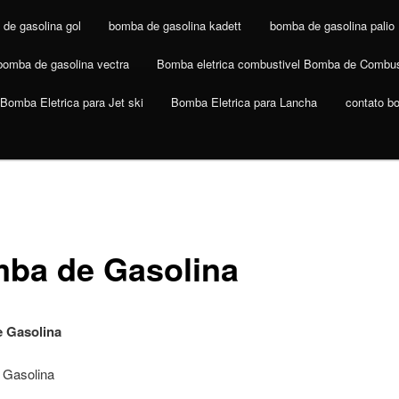
de gasolina gol
bomba de gasolina kadett
bomba de gasolina palio
bomba de gasolina vectra
Bomba eletrica combustivel Bomba de Combus
Bomba Eletrica para Jet ski
Bomba Eletrica para Lancha
contato b
ba de Gasolina
 Gasolina
 Gasolina