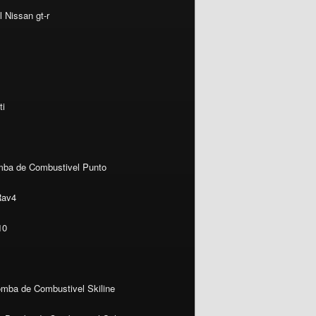
 Nissan gt-r
ti
ba de Combustivel Punto
Rav4
10
mba de Combustivel Skiline