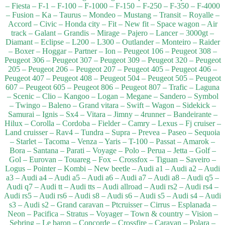
– Fiesta – F-1 – F-100 – F-1000 – F-150 – F-250 – F-350 – F-4000
– Fusion – Ka – Taurus – Mondeo – Mustang – Transit – Royalle –
Accord – Civic – Honda city – Fit – New fit – Space wagon – Air
track – Galant – Grandis – Mirage – Pajero – Lancer – 3000gt –
Diamant – Eclipse – L200 – L300 – Outlander – Monteiro – Raider
– Boxer – Hoggar – Partner – Ion – Peugeot 106 – Peugeot 308 –
Peugeot 306 – Peugeot 307 – Peugeot 309 – Peugeot 320 – Peugeot
205 – Peugeot 206 – Peugeot 207 – Peugeot 405 – Peugeot 406 –
Peugeot 407 – Peugeot 408 – Peugeot 504 – Peugeot 505 – Peugeot
607 – Peugeot 605 – Peugeot 806 – Peugeot 807 – Trafic – Laguna
– Scenic – Clio – Kangoo – Logan – Megane – Sandero – Symbol
– Twingo – Baleno – Grand vitara – Swift – Wagon – Sidekick –
Samurai – Ignis – Sx4 – Vitara – Jimny – 4runner – Bandeirante –
Hilux – Corolla – Cordoba – Fielder – Camry – Lexus – Fj cruiser –
Land cruisser – Rav4 – Tundra – Supra – Prevea – Paseo – Sequoia
– Starlet – Tacoma – Venza – Yaris – T-100 – Passat – Amarok –
Bora – Santana – Parati – Voyage – Polo – Perua – Jetta – Golf –
Gol – Eurovan – Touareg – Fox – Crossfox – Tiguan – Saveiro –
Logus – Pointer – Kombi – New beetle – Audi a1 – Audi a2 – Audi
a3 – Audi a4 – Audi a5 – Audi a6 – Audi a7 – Audi a8 – Audi q5 –
Audi q7 – Audi tt – Audi tts – Audi allroad – Audi rs2 – Audi rs4 –
Audi rs5 – Audi rs6 – Audi s8 – Audi s6 – Audi s5 – Audi s4 – Audi
s3 – Audi s2 – Grand caravan – Ptcruisser – Cirrus – Esplanada –
Neon – Pacifica – Stratus – Voyager – Town & country – Vision –
Sebring – Le baron – Concorde – Crossfire – Caravan – Polara –