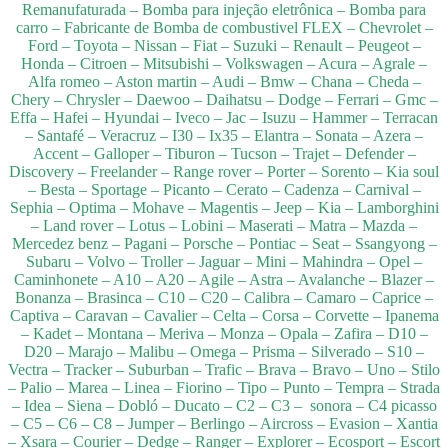
Remanufaturada – Bomba para injeção eletrônica – Bomba para
carro – Fabricante de Bomba de combustivel FLEX – Chevrolet –
Ford – Toyota – Nissan – Fiat – Suzuki – Renault – Peugeot –
Honda – Citroen – Mitsubishi – Volkswagen – Acura – Agrale –
Alfa romeo – Aston martin – Audi – Bmw – Chana – Cheda –
Chery – Chrysler – Daewoo – Daihatsu – Dodge – Ferrari – Gmc –
Effa – Hafei – Hyundai – Iveco – Jac – Isuzu – Hammer – Terracan
– Santafé – Veracruz – I30 – Ix35 – Elantra – Sonata – Azera –
Accent – Galloper – Tiburon – Tucson – Trajet – Defender –
Discovery – Freelander – Range rover – Porter – Sorento – Kia soul
– Besta – Sportage – Picanto – Cerato – Cadenza – Carnival –
Sephia – Optima – Mohave – Magentis – Jeep – Kia – Lamborghini
– Land rover – Lotus – Lobini – Maserati – Matra – Mazda –
Mercedez benz – Pagani – Porsche – Pontiac – Seat – Ssangyong –
Subaru – Volvo – Troller – Jaguar – Mini – Mahindra – Opel –
Caminhonete – A10 – A20 – Agile – Astra – Avalanche – Blazer –
Bonanza – Brasinca – C10 – C20 – Calibra – Camaro – Caprice –
Captiva – Caravan – Cavalier – Celta – Corsa – Corvette – Ipanema
– Kadet – Montana – Meriva – Monza – Opala – Zafira – D10 –
D20 – Marajo – Malibu – Omega – Prisma – Silverado – S10 –
Vectra – Tracker – Suburban – Trafic – Brava – Bravo – Uno – Stilo
– Palio – Marea – Linea – Fiorino – Tipo – Punto – Tempra – Strada
– Idea – Siena – Dobló – Ducato – C2 – C3 – sonora – C4 picasso
– C5 – C6 – C8 – Jumper – Berlingo – Aircross – Evasion – Xantia
– Xsara – Courier – Dedge – Ranger – Explorer – Ecosport – Escort