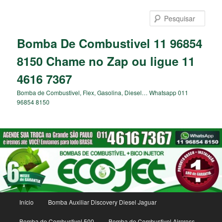
Pular
para
Pesqu
o
conteúdo
Bomba De Combustivel 11 96854
principal
8150 Chame no Zap ou ligue 11
4616 7367
Bomba de Combustivel, Flex, Gasolina, Diesel… Whatsapp 011
96854 8150
Menu
Início
Bomba Auxiliar Discovery Diesel Jaguar
principal
Bomba de Combustivel 500
Bomba de Combustivel Aircross