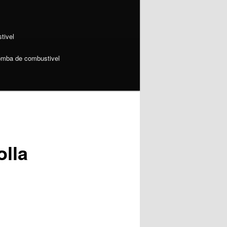
tivel
omba de combustivel
lla