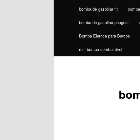
bomba de gasolina fit
bomba 
bomba de gasolina peugeot
Bomba Eletrica para Barcos
refil bomba combustivel
bom