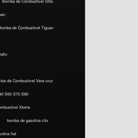
Bomba de Combustivel Stilo
ban
Bomba de Combustivel Tiguan
afic
ba de Combustivel Vera cruz
40 S60 S70 S80
mbustivel Xterra
bomba de gasolina clio
lina fiat