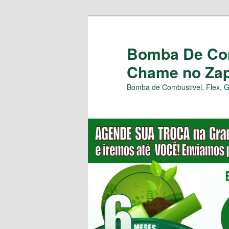
Pular
para
o
Bomba De Com
conteúdo
Chame no Zap 
principal
Bomba de Combustivel, Flex, 