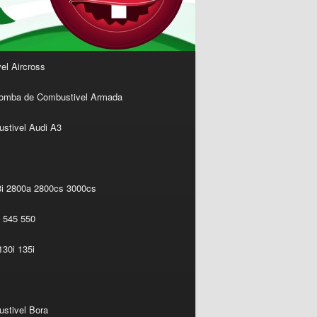
l Aircross
omba de Combustivel Armada
stivel Audi A3
i 2800a 2800cs 3000cs
 545 550
30i 135i
stivel Bora