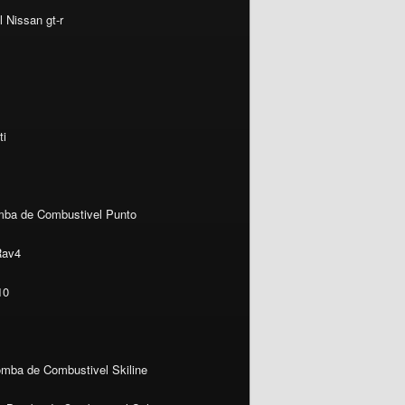
 Nissan gt-r
ti
ba de Combustivel Punto
Rav4
10
mba de Combustivel Skiline