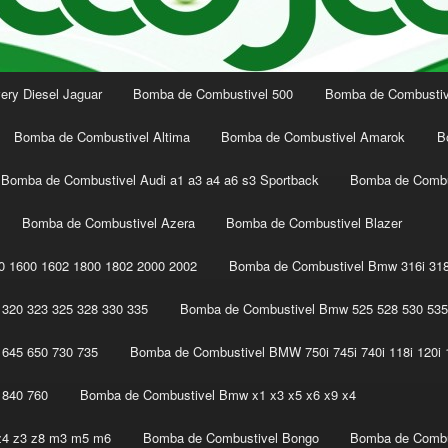
ery Diesel Jaguar
Bomba de Combustivel 500
Bomba de Combustive
Bomba de Combustivel Altima
Bomba de Combustivel Amarok
B
Bomba de Combustivel Audi a1 a3 a4 a6 s3 Sportback
Bomba de Combu
Bomba de Combustivel Azera
Bomba de Combustivel Blazer
 1600 1602 1800 1802 2000 2002
Bomba de Combustivel Bmw 316i 318
320 323 325 328 330 335
Bomba de Combustivel Bmw 525 528 530 535
645 650 730 735
Bomba de Combustivel BMW 750i 745i 740i 118i 120i 1
 840 760
Bomba de Combustivel Bmw x1 x3 x5 x6 x9 x4
z4 z3 z8 m3 m5 m6
Bomba de Combustivel Bongo
Bomba de Combu