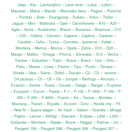
Jeep – Kia – Lamborghini – Land rover – Lotus – Lobini –
Maserati – Matra – Mazda – Mercedez benz – Pagani – Porsche
– Pontiac – Seat – Ssangyong – Subaru – Volvo – Troller –
Jaguar – Mini – Mahindra – Opel – Caminhonete – A10 – A20 –
Agile – Astra – Avalanche – Blazer – Bonanza – Brasinca – C10
– C20 – Calibra – Camaro – Caprice – Captiva – Caravan –
Cavalier – Celta – Corsa – Corvette – Ipanema – Kadet –
Montana – Meriva – Monza – Opala – Zafira – D10 – D20 –
Marajo – Malibu – Omega – Prisma – Silverado – S10 – Vectra –
Tracker – Suburban – Trafic – Brava – Bravo – Uno – Stilo –
Palio – Marea – Linea – Fiorino – Tipo – Punto – Tempra –
Strada – Idea – Siena – Dobló – Ducato – C2 – C3 – sonora –
C4 picasso – C5 – C6 – C8 – Jumper – Berlingo – Aircross –
Evasion – Xantia – Xsara – Courier – Dedge – Ranger – Explorer
– Ecosport – Escort – Fiesta – F-1 – F-100 – F-1000 – F-150 – F-
250 – F-350 – F-4000 – Fusion – Ka – Taurus – Mondeo –
Mustang – Transit – Royalle – Accord – Civic – Honda city – Fit
– New fit – Space wagon – Air track – Galant – Grandis – Mirage
– Pajero – Lancer – 3000gt – Diamant – Eclipse – L200 – L300 –
Outlander – Monteiro – Raider – Boxer – Hoggar – Partner – Ion –
Peugeot 106 – Peugeot 308 – Peugeot 306 – Peugeot 307 –