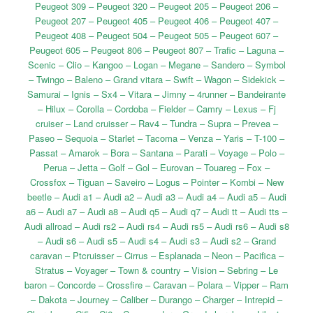
Peugeot 309 – Peugeot 320 – Peugeot 205 – Peugeot 206 –
Peugeot 207 – Peugeot 405 – Peugeot 406 – Peugeot 407 –
Peugeot 408 – Peugeot 504 – Peugeot 505 – Peugeot 607 –
Peugeot 605 – Peugeot 806 – Peugeot 807 – Trafic – Laguna –
Scenic – Clio – Kangoo – Logan – Megane – Sandero – Symbol
– Twingo – Baleno – Grand vitara – Swift – Wagon – Sidekick –
Samurai – Ignis – Sx4 – Vitara – Jimny – 4runner – Bandeirante
– Hilux – Corolla – Cordoba – Fielder – Camry – Lexus – Fj
cruiser – Land cruisser – Rav4 – Tundra – Supra – Prevea –
Paseo – Sequoia – Starlet – Tacoma – Venza – Yaris – T-100 –
Passat – Amarok – Bora – Santana – Parati – Voyage – Polo –
Perua – Jetta – Golf – Gol – Eurovan – Touareg – Fox –
Crossfox – Tiguan – Saveiro – Logus – Pointer – Kombi – New
beetle – Audi a1 – Audi a2 – Audi a3 – Audi a4 – Audi a5 – Audi
a6 – Audi a7 – Audi a8 – Audi q5 – Audi q7 – Audi tt – Audi tts –
Audi allroad – Audi rs2 – Audi rs4 – Audi rs5 – Audi rs6 – Audi s8
– Audi s6 – Audi s5 – Audi s4 – Audi s3 – Audi s2 – Grand
caravan – Ptcruisser – Cirrus – Esplanada – Neon – Pacifica –
Stratus – Voyager – Town & country – Vision – Sebring – Le
baron – Concorde – Crossfire – Caravan – Polara – Vipper – Ram
– Dakota – Journey – Caliber – Durango – Charger – Intrepid –