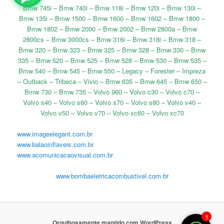
Bmw 745i – Bmw 740i – Bmw 118i – Bmw 120i – Bmw 130i –
Bmw 135i – Bmw 1500 – Bmw 1600 – Bmw 1602 – Bmw 1800 –
Bmw 1802 – Bmw 2000 – Bmw 2002 – Bmw 2800a – Bmw
2800cs – Bmw 3000cs – Bmw 316i – Bmw 318i – Bmw 318 –
Bmw 320 – Bmw 323 – Bmw 325 – Bmw 328 – Bmw 330 – Bmw
335 – Bmw 520 – Bmw 525 – Bmw 528 – Bmw 530 – Bmw 535 –
Bmw 540 – Bmw 545 – Bmw 550 – Legacy – Forester – Impreza
– Outback – Tribeca – Vivio – Bmw 635 – Bmw 645 – Bmw 650 –
Bmw 730 – Bmw 735 – Volvo 960 – Volvo c30 – Volvo c70 –
Volvo s40 – Volvo s60 – Volvo s70 – Volvo s80 – Volvo v40 –
Volvo v50 – Volvo v70 – Volvo xc60 – Volvo xc70
www.imageelegant.com.br
www.balaoinflaveis.com.br
www.acomunicacaovisual.com.br
www.bombaeletricacombustivel.com.br
1
Orgulhosamente mantido com WordPress