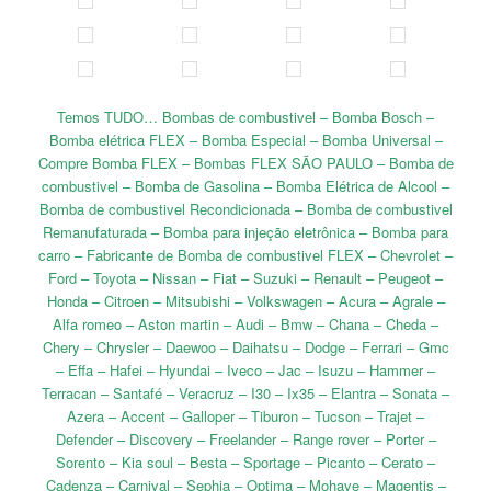
Temos TUDO… Bombas de combustivel – Bomba Bosch –
Bomba elétrica FLEX – Bomba Especial – Bomba Universal –
Compre Bomba FLEX – Bombas FLEX SÃO PAULO – Bomba de
combustivel – Bomba de Gasolina – Bomba Elétrica de Alcool –
Bomba de combustivel Recondicionada – Bomba de combustivel
Remanufaturada – Bomba para injeção eletrônica – Bomba para
carro – Fabricante de Bomba de combustivel FLEX – Chevrolet –
Ford – Toyota – Nissan – Fiat – Suzuki – Renault – Peugeot –
Honda – Citroen – Mitsubishi – Volkswagen – Acura – Agrale –
Alfa romeo – Aston martin – Audi – Bmw – Chana – Cheda –
Chery – Chrysler – Daewoo – Daihatsu – Dodge – Ferrari – Gmc
– Effa – Hafei – Hyundai – Iveco – Jac – Isuzu – Hammer –
Terracan – Santafé – Veracruz – I30 – Ix35 – Elantra – Sonata –
Azera – Accent – Galloper – Tiburon – Tucson – Trajet –
Defender – Discovery – Freelander – Range rover – Porter –
Sorento – Kia soul – Besta – Sportage – Picanto – Cerato –
Cadenza – Carnival – Sephia – Optima – Mohave – Magentis –