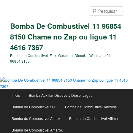
Pular
para
Pesqu
o
conteúdo
Bomba De Combustivel 11 96854
principal
8150 Chame no Zap ou ligue 11
4616 7367
Bomba de Combustivel, Flex, Gasolina, Diesel… Whatsapp 011
96854 8150
Menu
Início
Bomba Auxiliar Discovery Diesel Jaguar
principal
Bomba de Combustivel 500
Bomba de Combustivel Aircross
Bomba de Combustivel Airtrek
Bomba de Combustivel Altima
Bomba de Combustivel Amarok