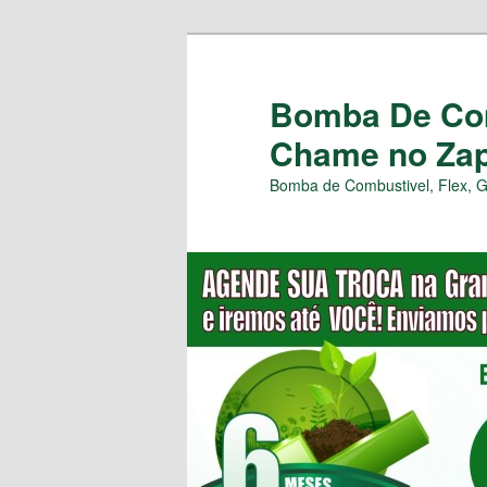
Pular
para
o
Bomba De Com
conteúdo
Chame no Zap 
principal
Bomba de Combustivel, Flex, 