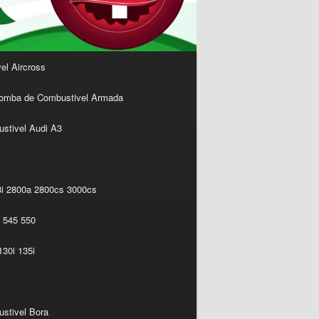
l Aircross
omba de Combustivel Armada
stivel Audi A3
i 2800a 2800cs 3000cs
 545 550
30i 135i
stivel Bora