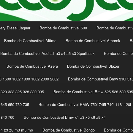
ery Diesel Jaguar
Bomba de Combustivel 500
Bomba de Combustive
Bomba de Combustivel Altima
Bomba de Combustivel Amarok
B
Bomba de Combustivel Audi a1 a3 a4 a6 s3 Sportback
Bomba de Combu
Bomba de Combustivel Azera
Bomba de Combustivel Blazer
 1600 1602 1800 1802 2000 2002
Bomba de Combustivel Bmw 316i 318
320 323 325 328 330 335
Bomba de Combustivel Bmw 525 528 530 535
645 650 730 735
Bomba de Combustivel BMW 750i 745i 740i 118i 120i 1
 840 760
Bomba de Combustivel Bmw x1 x3 x5 x6 x9 x4
z4 z3 z8 m3 m5 m6
Bomba de Combustivel Bongo
Bomba de Combu