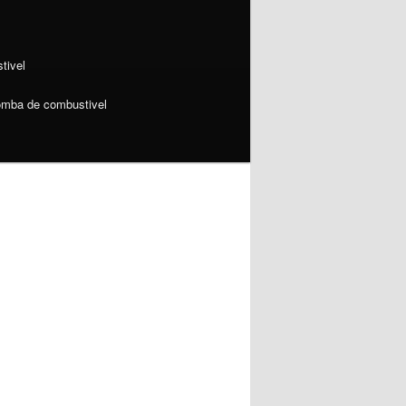
tivel
omba de combustivel