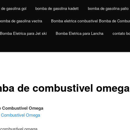
de gasolina gol
bomba de gasolina kadett
bomba de gasolina palio
bomba de gasolina vectra
Bomba eletrica combustivel Bomba de Combus
Bomba Eletrica para Jet ski
Bomba Eletrica para Lancha
contato b
ba de combustivel omega
 Combustivel Omega
 Combustivel Omega
 combustivel omega