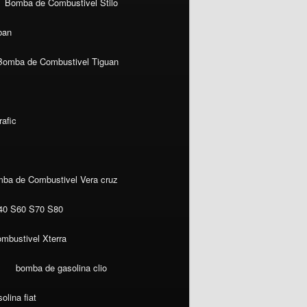
Bomba de Combustivel Stilo
ban
Bomba de Combustivel Tiguan
afic
ba de Combustivel Vera cruz
40 S60 S70 S80
mbustivel Xterra
bomba de gasolina clio
lina fiat