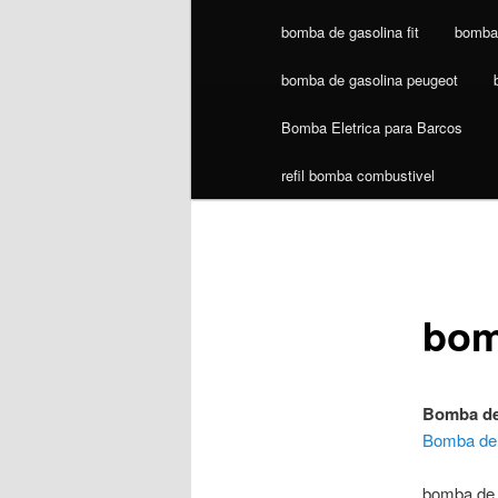
bomba de gasolina fit
bomba 
bomba de gasolina peugeot
Bomba Eletrica para Barcos
refil bomba combustivel
bom
Bomba de
Bomba de
bomba de