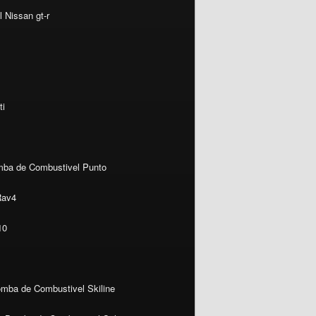
 Nissan gt-r
ti
ba de Combustivel Punto
Rav4
10
mba de Combustivel Skiline