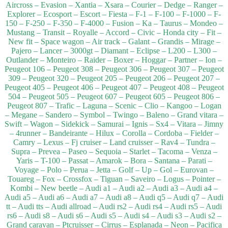
Aircross – Evasion – Xantia – Xsara – Courier – Dedge – Ranger –
Explorer – Ecosport – Escort – Fiesta – F-1 – F-100 – F-1000 – F-
150 – F-250 – F-350 – F-4000 – Fusion – Ka – Taurus – Mondeo –
Mustang – Transit – Royalle – Accord – Civic – Honda city – Fit –
New fit – Space wagon – Air track – Galant – Grandis – Mirage –
Pajero – Lancer – 3000gt – Diamant – Eclipse – L200 – L300 –
Outlander – Monteiro – Raider – Boxer – Hoggar – Partner – Ion –
Peugeot 106 – Peugeot 308 – Peugeot 306 – Peugeot 307 – Peugeot
309 – Peugeot 320 – Peugeot 205 – Peugeot 206 – Peugeot 207 –
Peugeot 405 – Peugeot 406 – Peugeot 407 – Peugeot 408 – Peugeot
504 – Peugeot 505 – Peugeot 607 – Peugeot 605 – Peugeot 806 –
Peugeot 807 – Trafic – Laguna – Scenic – Clio – Kangoo – Logan
– Megane – Sandero – Symbol – Twingo – Baleno – Grand vitara –
Swift – Wagon – Sidekick – Samurai – Ignis – Sx4 – Vitara – Jimny
– 4runner – Bandeirante – Hilux – Corolla – Cordoba – Fielder –
Camry – Lexus – Fj cruiser – Land cruisser – Rav4 – Tundra –
Supra – Prevea – Paseo – Sequoia – Starlet – Tacoma – Venza –
Yaris – T-100 – Passat – Amarok – Bora – Santana – Parati –
Voyage – Polo – Perua – Jetta – Golf – Up – Gol – Eurovan –
Touareg – Fox – Crossfox – Tiguan – Saveiro – Logus – Pointer –
Kombi – New beetle – Audi a1 – Audi a2 – Audi a3 – Audi a4 –
Audi a5 – Audi a6 – Audi a7 – Audi a8 – Audi q5 – Audi q7 – Audi
tt – Audi tts – Audi allroad – Audi rs2 – Audi rs4 – Audi rs5 – Audi
rs6 – Audi s8 – Audi s6 – Audi s5 – Audi s4 – Audi s3 – Audi s2 –
Grand caravan – Ptcruisser – Cirrus – Esplanada – Neon – Pacifica