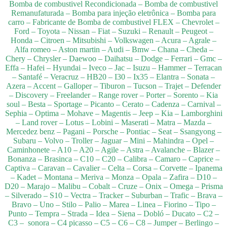
Bomba de combustivel Recondicionada – Bomba de combustivel
Remanufaturada – Bomba para injeção eletrônica – Bomba para
carro – Fabricante de Bomba de combustivel FLEX – Chevrolet –
Ford – Toyota – Nissan – Fiat – Suzuki – Renault – Peugeot –
Honda – Citroen – Mitsubishi – Volkswagen – Acura – Agrale –
Alfa romeo – Aston martin – Audi – Bmw – Chana – Cheda –
Chery – Chrysler – Daewoo – Daihatsu – Dodge – Ferrari – Gmc –
Effa – Hafei – Hyundai – Iveco – Jac – Isuzu – Hammer – Terracan
– Santafé – Veracruz – HB20 – I30 – Ix35 – Elantra – Sonata –
Azera – Accent – Galloper – Tiburon – Tucson – Trajet – Defender
– Discovery – Freelander – Range rover – Porter – Sorento – Kia
soul – Besta – Sportage – Picanto – Cerato – Cadenza – Carnival –
Sephia – Optima – Mohave – Magentis – Jeep – Kia – Lamborghini
– Land rover – Lotus – Lobini – Maserati – Matra – Mazda –
Mercedez benz – Pagani – Porsche – Pontiac – Seat – Ssangyong –
Subaru – Volvo – Troller – Jaguar – Mini – Mahindra – Opel –
Caminhonete – A10 – A20 – Agile – Astra – Avalanche – Blazer –
Bonanza – Brasinca – C10 – C20 – Calibra – Camaro – Caprice –
Captiva – Caravan – Cavalier – Celta – Corsa – Corvette – Ipanema
– Kadet – Montana – Meriva – Monza – Opala – Zafira – D10 –
D20 – Marajo – Malibu – Cobalt – Cruze – Onix – Omega – Prisma
– Silverado – S10 – Vectra – Tracker – Suburban – Trafic – Brava –
Bravo – Uno – Stilo – Palio – Marea – Linea – Fiorino – Tipo –
Punto – Tempra – Strada – Idea – Siena – Dobló – Ducato – C2 –
C3 – sonora – C4 picasso – C5 – C6 – C8 – Jumper – Berlingo –