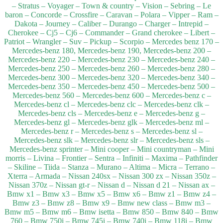
– Stratus – Voyager – Town & country – Vision – Sebring – Le
baron – Concorde – Crossfire – Caravan – Polara – Vipper – Ram –
Dakota – Journey – Caliber – Durango – Charger – Intrepid –
Cherokee – Cj5 – Cj6 – Commander – Grand cherokee – Libert –
Patriot – Wrangler – Suv – Pickup – Scorpio – Mercedes benz 170 –
Mercedes-benz 180, Mercedes-benz 190, Mercedes-benz 200 –
Mercedes-benz 220 – Mercedes-benz 230 – Mercedes-benz 240 –
Mercedes-benz 250 – Mercedes-benz 260 – Mercedes-benz 280 –
Mercedes-benz 300 – Mercedes-benz 320 – Mercedes-benz 340 –
Mercedes-benz 350 – Mercedes-benz 450 – Mercedes-benz 500 –
Mercedes-benz 560 – Mercedes-benz 600 – Mercedes-benz c –
Mercedes-benz cl – Mercedes-benz clc – Mercedes-benz clk –
Mercedes-benz cls – Mercedes-benz e – Mercedes-benz g –
Mercedes-benz gl – Mercedes-benz glk – Mercedes-benz ml –
Mercedes-benz r – Mercedes-benz s – Mercedes-benz sl –
Mercedes-benz slk – Mercedes-benz slr – Mercedes-benz sls –
Mercedes-benz sprinter – Mini cooper – Mini countryman – Mini
morris – Livina – Frontier – Sentra – Infiniti – Maxima – Pathfinder
– Skiline – Tiida – Stanza – Murano – Altima – Micra – Terrano –
Xterra – Armada – Nissan 240sx – Nissan 300 zx – Nissan 350z –
Nissan 370z – Nissan gt-r – Nissan d – Nissan d 21 – Nissan ax –
Bmw x1 – Bmw x3 – Bmw x5 – Bmw x6 – Bmw z1 – Bmw z4 –
Bmw z3 – Bmw z8 – Bmw x9 – Bmw new class – Bmw m3 –
Bmw m5 – Bmw m6 – Bmw isetta – Bmw 850 – Bmw 840 – Bmw
760 – Bmw 750i – Bmw 745i – Bmw 740i – Bmw 118i – Bmw