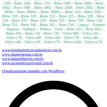
120i – Bmw 130i – Bmw 135i – Bmw 1500 – Bmw 1600 – Bmw
1602 – Bmw 1800 – Bmw 1802 – Bmw 2000 – Bmw 2002 – Bmw
2800a – Bmw 2800cs – Bmw 3000cs – Bmw 316i – Bmw 318i –
Bmw 318 – Bmw 320 – Bmw 323 – Bmw 325 – Bmw 328 – Bmw
330 – Bmw 335 – Bmw 520 – Bmw 525 – Bmw 528 – Bmw 530 –
Bmw 535 – Bmw 540 – Bmw 545 – Bmw 550 – Legacy – Forester
– Impreza – Outback – Tribeca – Vivio – Bmw 635 – Bmw 645 –
Bmw 650 – Bmw 730 – Bmw 735 – Volvo 960 – Volvo c30 –
Volvo c70 – Volvo s40 – Volvo s60 – Volvo s70 – Volvo s80 –
Volvo v40 – Volvo v50 – Volvo v70 – Volvo xc60 – Volvo xc70
www.bombaeletricacombustivel.com.br
www.imageelegant.com.br
www.balaoinflaveis.com.br
www.acomunicacaovisual.com.br
Orgulhosamente mantido com WordPress