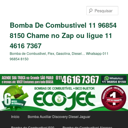
Pular
para
Pesqu
o
conteúdo
Bomba De Combustivel 11 96854
principal
8150 Chame no Zap ou ligue 11
4616 7367
Bomba de Combustivel, Flex, Gasolina, Diesel… Whatsapp 011
96854 8150
Menu
Início
Bomba Auxiliar Discovery Diesel Jaguar
principal
Bomba de Combustivel 500
Bomba de Combustivel Aircross