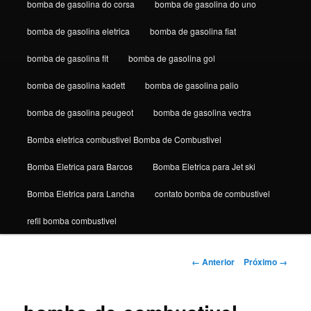
bomba de gasolina do corsa
bomba de gasolina do uno
bomba de gasolina eletrica
bomba de gasolina fiat
bomba de gasolina fit
bomba de gasolina gol
bomba de gasolina kadett
bomba de gasolina palio
bomba de gasolina peugeot
bomba de gasolina vectra
Bomba eletrica combustivel Bomba de Combustivel
Bomba Eletrica para Barcos
Bomba Eletrica para Jet ski
Bomba Eletrica para Lancha
contato bomba de combustivel
refil bomba combustivel
Navegação
← Anterior
Próximo →
de
imagens