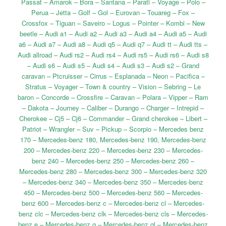
Passat – Amarok – Bora – Santana – Parati – Voyage – Polo –
Perua – Jetta – Golf – Gol – Eurovan – Touareg – Fox –
Crossfox – Tiguan – Saveiro – Logus – Pointer – Kombi – New
beetle – Audi a1 – Audi a2 – Audi a3 – Audi a4 – Audi a5 – Audi
a6 – Audi a7 – Audi a8 – Audi q5 – Audi q7 – Audi tt – Audi tts –
Audi allroad – Audi rs2 – Audi rs4 – Audi rs5 – Audi rs6 – Audi s8
– Audi s6 – Audi s5 – Audi s4 – Audi s3 – Audi s2 – Grand
caravan – Ptcruisser – Cirrus – Esplanada – Neon – Pacifica –
Stratus – Voyager – Town & country – Vision – Sebring – Le
baron – Concorde – Crossfire – Caravan – Polara – Vipper – Ram
– Dakota – Journey – Caliber – Durango – Charger – Intrepid –
Cherokee – Cj5 – Cj6 – Commander – Grand cherokee – Libert –
Patriot – Wrangler – Suv – Pickup – Scorpio – Mercedes benz
170 – Mercedes-benz 180, Mercedes-benz 190, Mercedes-benz
200 – Mercedes-benz 220 – Mercedes-benz 230 – Mercedes-
benz 240 – Mercedes-benz 250 – Mercedes-benz 260 –
Mercedes-benz 280 – Mercedes-benz 300 – Mercedes-benz 320
– Mercedes-benz 340 – Mercedes-benz 350 – Mercedes-benz
450 – Mercedes-benz 500 – Mercedes-benz 560 – Mercedes-
benz 600 – Mercedes-benz c – Mercedes-benz cl – Mercedes-
benz clc – Mercedes-benz clk – Mercedes-benz cls – Mercedes-
benz e – Mercedes-benz g – Mercedes-benz gl – Mercedes-benz