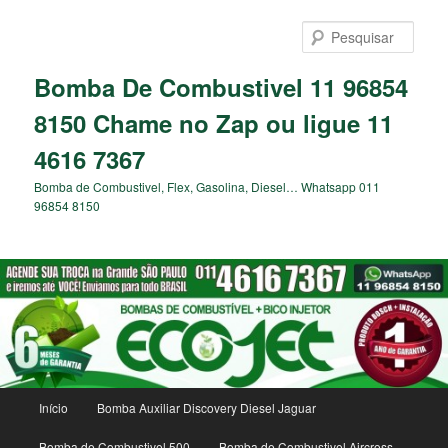
Pular
para
Pesqu
o
conteúdo
Bomba De Combustivel 11 96854
principal
8150 Chame no Zap ou ligue 11
4616 7367
Bomba de Combustivel, Flex, Gasolina, Diesel… Whatsapp 011
96854 8150
Menu
Início
Bomba Auxiliar Discovery Diesel Jaguar
principal
Bomba de Combustivel 500
Bomba de Combustivel Aircross