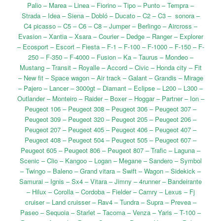
Palio – Marea – Linea – Fiorino – Tipo – Punto – Tempra –
Strada – Idea – Siena – Dobló – Ducato – C2 – C3 – sonora –
C4 picasso – C5 – C6 – C8 – Jumper – Berlingo – Aircross –
Evasion – Xantia – Xsara – Courier – Dedge – Ranger – Explorer
– Ecosport – Escort – Fiesta – F-1 – F-100 – F-1000 – F-150 – F-
250 – F-350 – F-4000 – Fusion – Ka – Taurus – Mondeo –
Mustang – Transit – Royalle – Accord – Civic – Honda city – Fit
– New fit – Space wagon – Air track – Galant – Grandis – Mirage
– Pajero – Lancer – 3000gt – Diamant – Eclipse – L200 – L300 –
Outlander – Monteiro – Raider – Boxer – Hoggar – Partner – Ion –
Peugeot 106 – Peugeot 308 – Peugeot 306 – Peugeot 307 –
Peugeot 309 – Peugeot 320 – Peugeot 205 – Peugeot 206 –
Peugeot 207 – Peugeot 405 – Peugeot 406 – Peugeot 407 –
Peugeot 408 – Peugeot 504 – Peugeot 505 – Peugeot 607 –
Peugeot 605 – Peugeot 806 – Peugeot 807 – Trafic – Laguna –
Scenic – Clio – Kangoo – Logan – Megane – Sandero – Symbol
– Twingo – Baleno – Grand vitara – Swift – Wagon – Sidekick –
Samurai – Ignis – Sx4 – Vitara – Jimny – 4runner – Bandeirante
– Hilux – Corolla – Cordoba – Fielder – Camry – Lexus – Fj
cruiser – Land cruisser – Rav4 – Tundra – Supra – Prevea –
Paseo – Sequoia – Starlet – Tacoma – Venza – Yaris – T-100 –