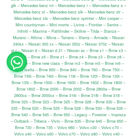
glk – Mercedes-benz ml – Mercedes-benz r – Mercedes-benz s –
Mercedes-benz sl – Mercedes-benz slk – Mercedes-benz slr –
Mercedes-benz sls – Mercedes-benz sprinter – Mini cooper –
Mini countryman – Mini morris – Livina – Frontier – Sentra –
Infiniti – Maxima – Pathfinder – Skiline – Tiida – Stanza –
Murano – Altima – Micra – Terrano – Xterra – Armada – Nissan
240sx – Nissan 300 zx – Nissan 350z – Nissan 370z – Nissan
gt-r – Nissan d – Nissan d 21 – Nissan ax – Bmw x1 – Bmw x3 –
Bmw x5 – Bmw x6 – Bmw z1 – Bmw z4 – Bmw z3 – Bmw z8 –
Bmw x9 – Bmw new class – Bmw m3 – Bmw m5 – Bmw m6 –
Bmw isetta – Bmw 850 – Bmw 840 – Bmw 760 – Bmw 750i –
Bmw 745i – Bmw 740i – Bmw 118i – Bmw 120i – Bmw 130i –
Bmw 135i – Bmw 1500 – Bmw 1600 – Bmw 1602 – Bmw 1800 –
Bmw 1802 – Bmw 2000 – Bmw 2002 – Bmw 2800a – Bmw
2800cs – Bmw 3000cs – Bmw 316i – Bmw 318i – Bmw 318 –
Bmw 320 – Bmw 323 – Bmw 325 – Bmw 328 – Bmw 330 – Bmw
335 – Bmw 520 – Bmw 525 – Bmw 528 – Bmw 530 – Bmw 535 –
Bmw 540 – Bmw 545 – Bmw 550 – Legacy – Forester – Impreza
– Outback – Tribeca – Vivio – Bmw 635 – Bmw 645 – Bmw 650 –
Bmw 730 – Bmw 735 – Volvo 960 – Volvo c30 – Volvo c70 –
Volvo s40 – Volvo s60 – Volvo s70 – Volvo s80 – Volvo v40 –