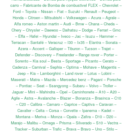
carro – Fabricante de Bomba de combustivel FLEX – Chevrolet –
Ford – Toyota – Nissan – Fiat – Suzuki – Renault – Peugeot –
Honda – Citroen – Mitsubishi – Volkswagen – Acura – Agrale –
Alfa romeo – Aston martin – Audi – Bmw – Chana – Cheda –
Chery – Chrysler – Daewoo – Daihatsu – Dodge – Ferrari – Gmc
– Effa – Hafei – Hyundai – Iveco – Jac – Isuzu – Hammer –
Terracan – Santafé – Veracruz – I30 – Ix35 – Elantra – Sonata –
Azera – Accent – Galloper – Tiburon – Tucson – Trajet –
Defender – Discovery – Freelander – Range rover – Porter –
Sorento – Kia soul – Besta – Sportage – Picanto – Cerato –
Cadenza – Carnival – Sephia – Optima – Mohave – Magentis –
Jeep – Kia – Lamborghini – Land rover – Lotus – Lobini –
Maserati – Matra – Mazda – Mercedez benz – Pagani – Porsche
– Pontiac – Seat – Ssangyong – Subaru – Volvo – Troller –
Jaguar – Mini – Mahindra – Opel – Caminhonete – A10 – A20 –
Agile – Astra – Avalanche – Blazer – Bonanza – Brasinca – C10
– C20 – Calibra – Camaro – Caprice – Captiva – Caravan –
Cavalier – Celta – Corsa – Corvette – Ipanema – Kadet –
Montana – Meriva – Monza – Opala – Zafira – D10 – D20 –
Marajo – Malibu – Omega – Prisma – Silverado – S10 – Vectra –
Tracker – Suburban – Trafic – Brava – Bravo – Uno – Stilo –