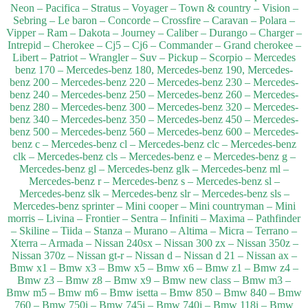
Neon – Pacifica – Stratus – Voyager – Town & country – Vision –
Sebring – Le baron – Concorde – Crossfire – Caravan – Polara –
Vipper – Ram – Dakota – Journey – Caliber – Durango – Charger –
Intrepid – Cherokee – Cj5 – Cj6 – Commander – Grand cherokee –
Libert – Patriot – Wrangler – Suv – Pickup – Scorpio – Mercedes
benz 170 – Mercedes-benz 180, Mercedes-benz 190, Mercedes-
benz 200 – Mercedes-benz 220 – Mercedes-benz 230 – Mercedes-
benz 240 – Mercedes-benz 250 – Mercedes-benz 260 – Mercedes-
benz 280 – Mercedes-benz 300 – Mercedes-benz 320 – Mercedes-
benz 340 – Mercedes-benz 350 – Mercedes-benz 450 – Mercedes-
benz 500 – Mercedes-benz 560 – Mercedes-benz 600 – Mercedes-
benz c – Mercedes-benz cl – Mercedes-benz clc – Mercedes-benz
clk – Mercedes-benz cls – Mercedes-benz e – Mercedes-benz g –
Mercedes-benz gl – Mercedes-benz glk – Mercedes-benz ml –
Mercedes-benz r – Mercedes-benz s – Mercedes-benz sl –
Mercedes-benz slk – Mercedes-benz slr – Mercedes-benz sls –
Mercedes-benz sprinter – Mini cooper – Mini countryman – Mini
morris – Livina – Frontier – Sentra – Infiniti – Maxima – Pathfinder
– Skiline – Tiida – Stanza – Murano – Altima – Micra – Terrano –
Xterra – Armada – Nissan 240sx – Nissan 300 zx – Nissan 350z –
Nissan 370z – Nissan gt-r – Nissan d – Nissan d 21 – Nissan ax –
Bmw x1 – Bmw x3 – Bmw x5 – Bmw x6 – Bmw z1 – Bmw z4 –
Bmw z3 – Bmw z8 – Bmw x9 – Bmw new class – Bmw m3 –
Bmw m5 – Bmw m6 – Bmw isetta – Bmw 850 – Bmw 840 – Bmw
760 – Bmw 750i – Bmw 745i – Bmw 740i – Bmw 118i – Bmw