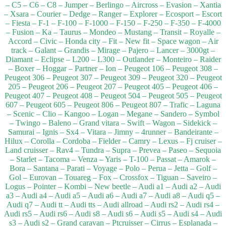
– C5 – C6 – C8 – Jumper – Berlingo – Aircross – Evasion – Xantia
– Xsara – Courier – Dedge – Ranger – Explorer – Ecosport – Escort
– Fiesta – F-1 – F-100 – F-1000 – F-150 – F-250 – F-350 – F-4000
– Fusion – Ka – Taurus – Mondeo – Mustang – Transit – Royalle –
Accord – Civic – Honda city – Fit – New fit – Space wagon – Air
track – Galant – Grandis – Mirage – Pajero – Lancer – 3000gt –
Diamant – Eclipse – L200 – L300 – Outlander – Monteiro – Raider
– Boxer – Hoggar – Partner – Ion – Peugeot 106 – Peugeot 308 –
Peugeot 306 – Peugeot 307 – Peugeot 309 – Peugeot 320 – Peugeot
205 – Peugeot 206 – Peugeot 207 – Peugeot 405 – Peugeot 406 –
Peugeot 407 – Peugeot 408 – Peugeot 504 – Peugeot 505 – Peugeot
607 – Peugeot 605 – Peugeot 806 – Peugeot 807 – Trafic – Laguna
– Scenic – Clio – Kangoo – Logan – Megane – Sandero – Symbol
– Twingo – Baleno – Grand vitara – Swift – Wagon – Sidekick –
Samurai – Ignis – Sx4 – Vitara – Jimny – 4runner – Bandeirante –
Hilux – Corolla – Cordoba – Fielder – Camry – Lexus – Fj cruiser –
Land cruisser – Rav4 – Tundra – Supra – Prevea – Paseo – Sequoia
– Starlet – Tacoma – Venza – Yaris – T-100 – Passat – Amarok –
Bora – Santana – Parati – Voyage – Polo – Perua – Jetta – Golf –
Gol – Eurovan – Touareg – Fox – Crossfox – Tiguan – Saveiro –
Logus – Pointer – Kombi – New beetle – Audi a1 – Audi a2 – Audi
a3 – Audi a4 – Audi a5 – Audi a6 – Audi a7 – Audi a8 – Audi q5 –
Audi q7 – Audi tt – Audi tts – Audi allroad – Audi rs2 – Audi rs4 –
Audi rs5 – Audi rs6 – Audi s8 – Audi s6 – Audi s5 – Audi s4 – Audi
s3 – Audi s2 – Grand caravan – Ptcruisser – Cirrus – Esplanada –