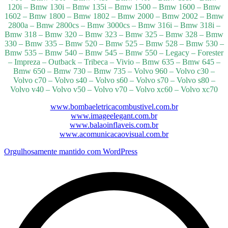
120i – Bmw 130i – Bmw 135i – Bmw 1500 – Bmw 1600 – Bmw
1602 – Bmw 1800 – Bmw 1802 – Bmw 2000 – Bmw 2002 – Bmw
2800a – Bmw 2800cs – Bmw 3000cs – Bmw 316i – Bmw 318i –
Bmw 318 – Bmw 320 – Bmw 323 – Bmw 325 – Bmw 328 – Bmw
330 – Bmw 335 – Bmw 520 – Bmw 525 – Bmw 528 – Bmw 530 –
Bmw 535 – Bmw 540 – Bmw 545 – Bmw 550 – Legacy – Forester
– Impreza – Outback – Tribeca – Vivio – Bmw 635 – Bmw 645 –
Bmw 650 – Bmw 730 – Bmw 735 – Volvo 960 – Volvo c30 –
Volvo c70 – Volvo s40 – Volvo s60 – Volvo s70 – Volvo s80 –
Volvo v40 – Volvo v50 – Volvo v70 – Volvo xc60 – Volvo xc70
www.bombaeletricacombustivel.com.br
www.imageelegant.com.br
www.balaoinflaveis.com.br
www.acomunicacaovisual.com.br
Orgulhosamente mantido com WordPress