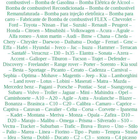
combustivel – Bomba de Gasolina – Bomba Elétrica de Alcool –
Bomba de combustivel Recondicionada – Bomba de combustivel
Remanufaturada – Bomba para injeção eletrônica – Bomba para
carro – Fabricante de Bomba de combustivel FLEX – Chevrolet –
Ford – Toyota – Nissan – Fiat – Suzuki – Renault – Peugeot –
Honda – Citroen – Mitsubishi – Volkswagen – Acura – Agrale –
Alfa romeo – Aston martin – Audi – Bmw – Chana – Cheda –
Chery – Chrysler – Daewoo – Daihatsu – Dodge – Ferrari – Gmc –
Effa – Hafei – Hyundai – Iveco – Jac – Isuzu – Hammer – Terracan
– Santafé – Veracruz – I30 – Ix35 – Elantra – Sonata – Azera –
Accent – Galloper – Tiburon – Tucson – Trajet – Defender –
Discovery – Freelander – Range rover – Porter – Sorento – Kia soul
– Besta – Sportage – Picanto – Cerato – Cadenza – Carnival –
Sephia – Optima – Mohave – Magentis – Jeep – Kia – Lamborghini
– Land rover – Lotus – Lobini – Maserati – Matra – Mazda –
Mercedez benz – Pagani – Porsche – Pontiac – Seat – Ssangyong –
Subaru – Volvo – Troller – Jaguar – Mini – Mahindra – Opel –
Caminhonete – A10 – A20 – Agile – Astra – Avalanche – Blazer –
Bonanza – Brasinca – C10 – C20 – Calibra – Camaro – Caprice –
Captiva – Caravan – Cavalier – Celta – Corsa – Corvette – Ipanema
– Kadet – Montana – Meriva – Monza – Opala – Zafira – D10 –
D20 – Marajo – Malibu – Omega – Prisma – Silverado – S10 –
Vectra – Tracker – Suburban – Trafic – Brava – Bravo – Uno – Stilo
– Palio – Marea – Linea – Fiorino – Tipo – Punto – Tempra – Strada
– Idea – Siena – Dobló – Ducato – C2 – C3 – sonora – C4 picasso