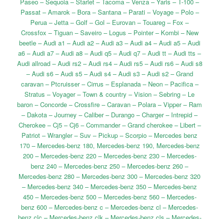
Paseo – Sequoia – Starlet – Tacoma – Venza – Yaris – T-100 –
Passat – Amarok – Bora – Santana – Parati – Voyage – Polo –
Perua – Jetta – Golf – Gol – Eurovan – Touareg – Fox –
Crossfox – Tiguan – Saveiro – Logus – Pointer – Kombi – New
beetle – Audi a1 – Audi a2 – Audi a3 – Audi a4 – Audi a5 – Audi
a6 – Audi a7 – Audi a8 – Audi q5 – Audi q7 – Audi tt – Audi tts –
Audi allroad – Audi rs2 – Audi rs4 – Audi rs5 – Audi rs6 – Audi s8
– Audi s6 – Audi s5 – Audi s4 – Audi s3 – Audi s2 – Grand
caravan – Ptcruisser – Cirrus – Esplanada – Neon – Pacifica –
Stratus – Voyager – Town & country – Vision – Sebring – Le
baron – Concorde – Crossfire – Caravan – Polara – Vipper – Ram
– Dakota – Journey – Caliber – Durango – Charger – Intrepid –
Cherokee – Cj5 – Cj6 – Commander – Grand cherokee – Libert –
Patriot – Wrangler – Suv – Pickup – Scorpio – Mercedes benz
170 – Mercedes-benz 180, Mercedes-benz 190, Mercedes-benz
200 – Mercedes-benz 220 – Mercedes-benz 230 – Mercedes-
benz 240 – Mercedes-benz 250 – Mercedes-benz 260 –
Mercedes-benz 280 – Mercedes-benz 300 – Mercedes-benz 320
– Mercedes-benz 340 – Mercedes-benz 350 – Mercedes-benz
450 – Mercedes-benz 500 – Mercedes-benz 560 – Mercedes-
benz 600 – Mercedes-benz c – Mercedes-benz cl – Mercedes-
benz clc – Mercedes-benz clk – Mercedes-benz cls – Mercedes-