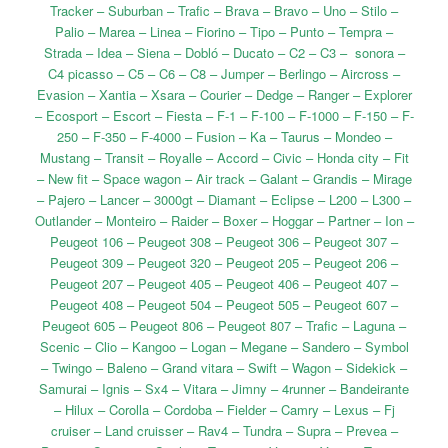
Tracker – Suburban – Trafic – Brava – Bravo – Uno – Stilo –
Palio – Marea – Linea – Fiorino – Tipo – Punto – Tempra –
Strada – Idea – Siena – Dobló – Ducato – C2 – C3 – sonora –
C4 picasso – C5 – C6 – C8 – Jumper – Berlingo – Aircross –
Evasion – Xantia – Xsara – Courier – Dedge – Ranger – Explorer
– Ecosport – Escort – Fiesta – F-1 – F-100 – F-1000 – F-150 – F-
250 – F-350 – F-4000 – Fusion – Ka – Taurus – Mondeo –
Mustang – Transit – Royalle – Accord – Civic – Honda city – Fit
– New fit – Space wagon – Air track – Galant – Grandis – Mirage
– Pajero – Lancer – 3000gt – Diamant – Eclipse – L200 – L300 –
Outlander – Monteiro – Raider – Boxer – Hoggar – Partner – Ion –
Peugeot 106 – Peugeot 308 – Peugeot 306 – Peugeot 307 –
Peugeot 309 – Peugeot 320 – Peugeot 205 – Peugeot 206 –
Peugeot 207 – Peugeot 405 – Peugeot 406 – Peugeot 407 –
Peugeot 408 – Peugeot 504 – Peugeot 505 – Peugeot 607 –
Peugeot 605 – Peugeot 806 – Peugeot 807 – Trafic – Laguna –
Scenic – Clio – Kangoo – Logan – Megane – Sandero – Symbol
– Twingo – Baleno – Grand vitara – Swift – Wagon – Sidekick –
Samurai – Ignis – Sx4 – Vitara – Jimny – 4runner – Bandeirante
– Hilux – Corolla – Cordoba – Fielder – Camry – Lexus – Fj
cruiser – Land cruisser – Rav4 – Tundra – Supra – Prevea –