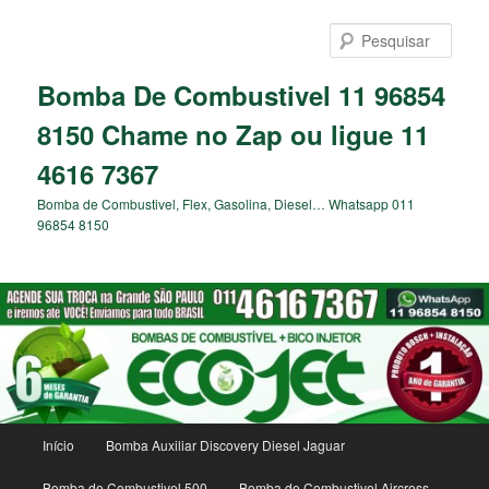
Pular
para
Pesqu
o
conteúdo
Bomba De Combustivel 11 96854
principal
8150 Chame no Zap ou ligue 11
4616 7367
Bomba de Combustivel, Flex, Gasolina, Diesel… Whatsapp 011
96854 8150
Menu
Início
Bomba Auxiliar Discovery Diesel Jaguar
principal
Bomba de Combustivel 500
Bomba de Combustivel Aircross