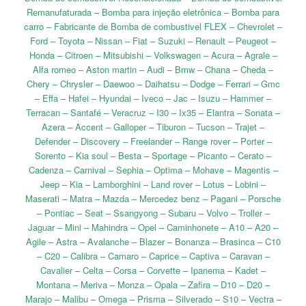
Remanufaturada – Bomba para injeção eletrônica – Bomba para
carro – Fabricante de Bomba de combustivel FLEX – Chevrolet –
Ford – Toyota – Nissan – Fiat – Suzuki – Renault – Peugeot –
Honda – Citroen – Mitsubishi – Volkswagen – Acura – Agrale –
Alfa romeo – Aston martin – Audi – Bmw – Chana – Cheda –
Chery – Chrysler – Daewoo – Daihatsu – Dodge – Ferrari – Gmc
– Effa – Hafei – Hyundai – Iveco – Jac – Isuzu – Hammer –
Terracan – Santafé – Veracruz – I30 – Ix35 – Elantra – Sonata –
Azera – Accent – Galloper – Tiburon – Tucson – Trajet –
Defender – Discovery – Freelander – Range rover – Porter –
Sorento – Kia soul – Besta – Sportage – Picanto – Cerato –
Cadenza – Carnival – Sephia – Optima – Mohave – Magentis –
Jeep – Kia – Lamborghini – Land rover – Lotus – Lobini –
Maserati – Matra – Mazda – Mercedez benz – Pagani – Porsche
– Pontiac – Seat – Ssangyong – Subaru – Volvo – Troller –
Jaguar – Mini – Mahindra – Opel – Caminhonete – A10 – A20 –
Agile – Astra – Avalanche – Blazer – Bonanza – Brasinca – C10
– C20 – Calibra – Camaro – Caprice – Captiva – Caravan –
Cavalier – Celta – Corsa – Corvette – Ipanema – Kadet –
Montana – Meriva – Monza – Opala – Zafira – D10 – D20 –
Marajo – Malibu – Omega – Prisma – Silverado – S10 – Vectra –