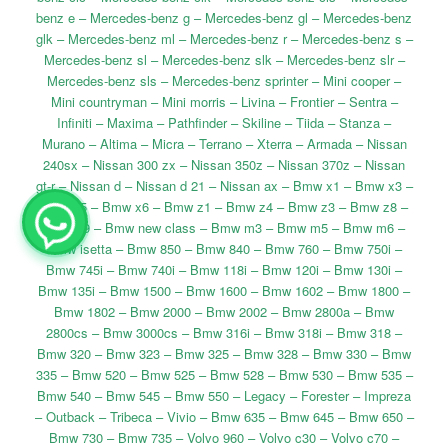
benz e – Mercedes-benz g – Mercedes-benz gl – Mercedes-benz
glk – Mercedes-benz ml – Mercedes-benz r – Mercedes-benz s –
Mercedes-benz sl – Mercedes-benz slk – Mercedes-benz slr –
Mercedes-benz sls – Mercedes-benz sprinter – Mini cooper –
Mini countryman – Mini morris – Livina – Frontier – Sentra –
Infiniti – Maxima – Pathfinder – Skiline – Tiida – Stanza –
Murano – Altima – Micra – Terrano – Xterra – Armada – Nissan
240sx – Nissan 300 zx – Nissan 350z – Nissan 370z – Nissan
gt-r – Nissan d – Nissan d 21 – Nissan ax – Bmw x1 – Bmw x3 –
Bmw x5 – Bmw x6 – Bmw z1 – Bmw z4 – Bmw z3 – Bmw z8 –
Bmw x9 – Bmw new class – Bmw m3 – Bmw m5 – Bmw m6 –
Bmw isetta – Bmw 850 – Bmw 840 – Bmw 760 – Bmw 750i –
Bmw 745i – Bmw 740i – Bmw 118i – Bmw 120i – Bmw 130i –
Bmw 135i – Bmw 1500 – Bmw 1600 – Bmw 1602 – Bmw 1800 –
Bmw 1802 – Bmw 2000 – Bmw 2002 – Bmw 2800a – Bmw
2800cs – Bmw 3000cs – Bmw 316i – Bmw 318i – Bmw 318 –
Bmw 320 – Bmw 323 – Bmw 325 – Bmw 328 – Bmw 330 – Bmw
335 – Bmw 520 – Bmw 525 – Bmw 528 – Bmw 530 – Bmw 535 –
Bmw 540 – Bmw 545 – Bmw 550 – Legacy – Forester – Impreza
– Outback – Tribeca – Vivio – Bmw 635 – Bmw 645 – Bmw 650 –
Bmw 730 – Bmw 735 – Volvo 960 – Volvo c30 – Volvo c70 –