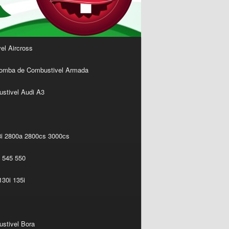
l Aircross
omba de Combustivel Armada
stivel Audi A3
i 2800a 2800cs 3000cs
 545 550
30i 135i
stivel Bora