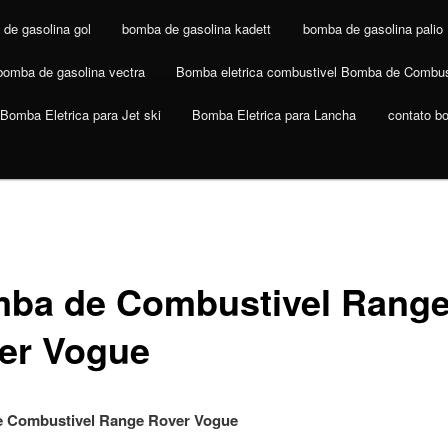
de gasolina gol
bomba de gasolina kadett
bomba de gasolina palio
bomba de gasolina vectra
Bomba eletrica combustivel Bomba de Combus
Bomba Eletrica para Jet ski
Bomba Eletrica para Lancha
contato b
ba de Combustivel Rang
er Vogue
 Combustivel Range Rover Vogue