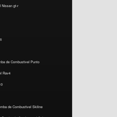
 Nissan gt-r
ti
ba de Combustivel Punto
l Rav4
10
mba de Combustivel Skiline