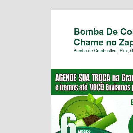
Pular
para
o
Bomba De Com
conteúdo
Chame no Zap 
principal
Bomba de Combustivel, Flex, 