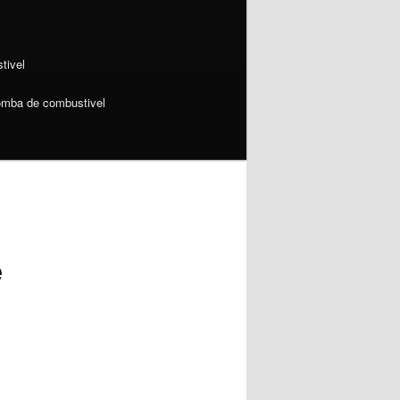
tivel
omba de combustivel
e