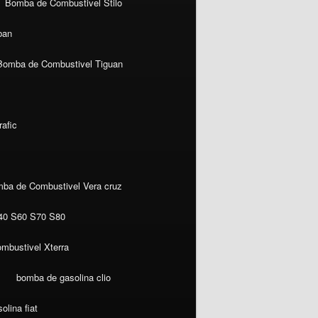
Bomba de Combustivel Stilo
ban
Bomba de Combustivel Tiguan
afic
ba de Combustivel Vera cruz
40 S60 S70 S80
mbustivel Xterra
bomba de gasolina clio
lina fiat