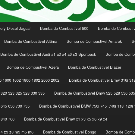
ery Diesel Jaguar
Bomba de Combustivel 500
Bomba de Combustive
Bomba de Combustivel Altima
Bomba de Combustivel Amarok
B
Bomba de Combustivel Audi a1 a3 a4 a6 s3 Sportback
Bomba de Combu
Bomba de Combustivel Azera
Bomba de Combustivel Blazer
 1600 1602 1800 1802 2000 2002
Bomba de Combustivel Bmw 316i 318
320 323 325 328 330 335
Bomba de Combustivel Bmw 525 528 530 535
645 650 730 735
Bomba de Combustivel BMW 750i 745i 740i 118i 120i 1
 840 760
Bomba de Combustivel Bmw x1 x3 x5 x6 x9 x4
z4 z3 z8 m3 m5 m6
Bomba de Combustivel Bongo
Bomba de Combu