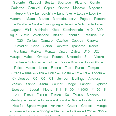
Sorento – Kia soul – Besta – Sportage – Picanto – Cerato –
Cadenza – Carnival – Sephia – Optima – Mohave – Magentis –
Jeep – Kia – Lamborghini – Land rover – Lotus – Lobini –
Maserati – Matra – Mazda – Mercedez benz – Pagani – Porsche
– Pontiac – Seat – Ssangyong – Subaru – Volvo – Troller –
Jaguar – Mini – Mahindra – Opel – Caminhonete – A10 – A20 –
Agile – Astra – Avalanche – Blazer – Bonanza – Brasinca – C10
– C20 – Calibra – Camaro – Caprice – Captiva – Caravan –
Cavalier – Celta – Corsa – Corvette – Ipanema – Kadet –
Montana – Meriva – Monza – Opala – Zafira – D10 – D20 –
Marajo – Malibu – Omega – Prisma – Silverado – S10 – Vectra –
Tracker – Suburban – Trafic – Brava – Bravo – Uno – Stilo –
Palio – Marea – Linea – Fiorino – Tipo – Punto – Tempra –
Strada – Idea – Siena – Dobló – Ducato – C2 – C3 – sonora –
C4 picasso – C5 – C6 – C8 – Jumper – Berlingo – Aircross –
Evasion – Xantia – Xsara – Courier – Dedge – Ranger – Explorer
– Ecosport – Escort – Fiesta – F-1 – F-100 – F-1000 – F-150 – F-
250 – F-350 – F-4000 – Fusion – Ka – Taurus – Mondeo –
Mustang – Transit – Royalle – Accord – Civic – Honda city – Fit
– New fit – Space wagon – Air track – Galant – Grandis – Mirage
– Pajero – Lancer – 3000gt – Diamant – Eclipse – L200 – L300 –