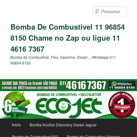
Pular
para
Pesqu
o
conteúdo
Bomba De Combustivel 11 96854
principal
8150 Chame no Zap ou ligue 11
4616 7367
Bomba de Combustivel, Flex, Gasolina, Diesel… Whatsapp 011
96854 8150
Menu
Início
Bomba Auxiliar Discovery Diesel Jaguar
principal
Bomba de Combustivel 500
Bomba de Combustivel Aircross