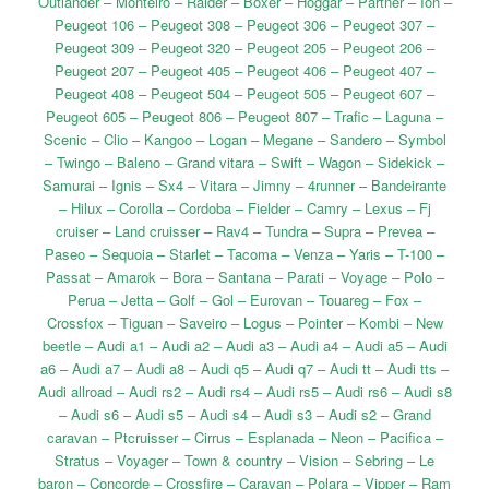
Outlander – Monteiro – Raider – Boxer – Hoggar – Partner – Ion –
Peugeot 106 – Peugeot 308 – Peugeot 306 – Peugeot 307 –
Peugeot 309 – Peugeot 320 – Peugeot 205 – Peugeot 206 –
Peugeot 207 – Peugeot 405 – Peugeot 406 – Peugeot 407 –
Peugeot 408 – Peugeot 504 – Peugeot 505 – Peugeot 607 –
Peugeot 605 – Peugeot 806 – Peugeot 807 – Trafic – Laguna –
Scenic – Clio – Kangoo – Logan – Megane – Sandero – Symbol
– Twingo – Baleno – Grand vitara – Swift – Wagon – Sidekick –
Samurai – Ignis – Sx4 – Vitara – Jimny – 4runner – Bandeirante
– Hilux – Corolla – Cordoba – Fielder – Camry – Lexus – Fj
cruiser – Land cruisser – Rav4 – Tundra – Supra – Prevea –
Paseo – Sequoia – Starlet – Tacoma – Venza – Yaris – T-100 –
Passat – Amarok – Bora – Santana – Parati – Voyage – Polo –
Perua – Jetta – Golf – Gol – Eurovan – Touareg – Fox –
Crossfox – Tiguan – Saveiro – Logus – Pointer – Kombi – New
beetle – Audi a1 – Audi a2 – Audi a3 – Audi a4 – Audi a5 – Audi
a6 – Audi a7 – Audi a8 – Audi q5 – Audi q7 – Audi tt – Audi tts –
Audi allroad – Audi rs2 – Audi rs4 – Audi rs5 – Audi rs6 – Audi s8
– Audi s6 – Audi s5 – Audi s4 – Audi s3 – Audi s2 – Grand
caravan – Ptcruisser – Cirrus – Esplanada – Neon – Pacifica –
Stratus – Voyager – Town & country – Vision – Sebring – Le
baron – Concorde – Crossfire – Caravan – Polara – Vipper – Ram