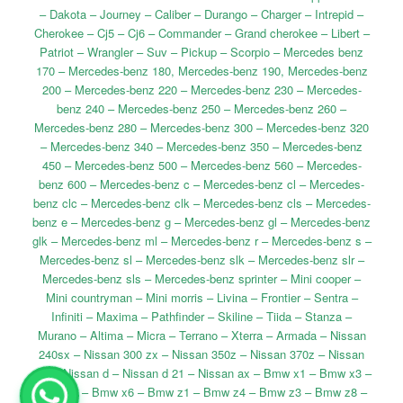
– Dakota – Journey – Caliber – Durango – Charger – Intrepid –
Cherokee – Cj5 – Cj6 – Commander – Grand cherokee – Libert –
Patriot – Wrangler – Suv – Pickup – Scorpio – Mercedes benz
170 – Mercedes-benz 180, Mercedes-benz 190, Mercedes-benz
200 – Mercedes-benz 220 – Mercedes-benz 230 – Mercedes-
benz 240 – Mercedes-benz 250 – Mercedes-benz 260 –
Mercedes-benz 280 – Mercedes-benz 300 – Mercedes-benz 320
– Mercedes-benz 340 – Mercedes-benz 350 – Mercedes-benz
450 – Mercedes-benz 500 – Mercedes-benz 560 – Mercedes-
benz 600 – Mercedes-benz c – Mercedes-benz cl – Mercedes-
benz clc – Mercedes-benz clk – Mercedes-benz cls – Mercedes-
benz e – Mercedes-benz g – Mercedes-benz gl – Mercedes-benz
glk – Mercedes-benz ml – Mercedes-benz r – Mercedes-benz s –
Mercedes-benz sl – Mercedes-benz slk – Mercedes-benz slr –
Mercedes-benz sls – Mercedes-benz sprinter – Mini cooper –
Mini countryman – Mini morris – Livina – Frontier – Sentra –
Infiniti – Maxima – Pathfinder – Skiline – Tiida – Stanza –
Murano – Altima – Micra – Terrano – Xterra – Armada – Nissan
240sx – Nissan 300 zx – Nissan 350z – Nissan 370z – Nissan
gt-r – Nissan d – Nissan d 21 – Nissan ax – Bmw x1 – Bmw x3 –
Bmw x5 – Bmw x6 – Bmw z1 – Bmw z4 – Bmw z3 – Bmw z8 –