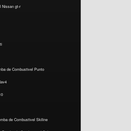
 Nissan gt-r
ti
ba de Combustivel Punto
Rav4
10
mba de Combustivel Skiline