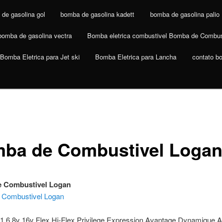
de gasolina gol
bomba de gasolina kadett
bomba de gasolina palio
bomba de gasolina vectra
Bomba eletrica combustivel Bomba de Combus
Bomba Eletrica para Jet ski
Bomba Eletrica para Lancha
contato b
ba de Combustivel Loga
 Combustivel Logan
 Combustivel Logan
 1.6 8v 16v Flex Hi-Flex Privilege Expression Avantage Dynamique A