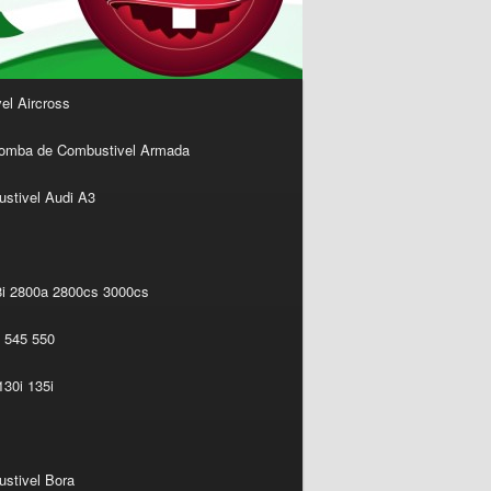
l Aircross
omba de Combustivel Armada
stivel Audi A3
i 2800a 2800cs 3000cs
 545 550
30i 135i
stivel Bora