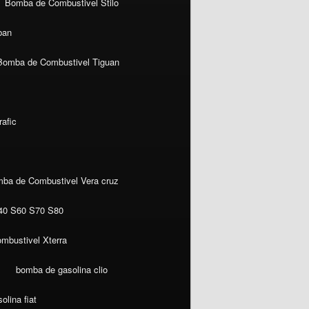
Bomba de Combustivel Stilo
ban
Bomba de Combustivel Tiguan
afic
ba de Combustivel Vera cruz
40 S60 S70 S80
mbustivel Xterra
bomba de gasolina clio
lina fiat