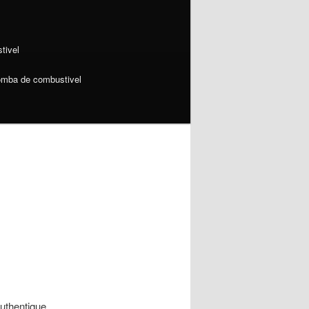
tivel
omba de combustivel
n
uthentique