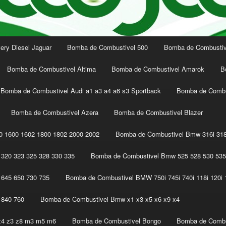
ery Diesel Jaguar
Bomba de Combustivel 500
Bomba de Combustive
Bomba de Combustivel Altima
Bomba de Combustivel Amarok
B
Bomba de Combustivel Audi a1 a3 a4 a6 s3 Sportback
Bomba de Combu
Bomba de Combustivel Azera
Bomba de Combustivel Blazer
 1600 1602 1800 1802 2000 2002
Bomba de Combustivel Bmw 316i 318
320 323 325 328 330 335
Bomba de Combustivel Bmw 525 528 530 535
645 650 730 735
Bomba de Combustivel BMW 750i 745i 740i 118i 120i 1
 840 760
Bomba de Combustivel Bmw x1 x3 x5 x6 x9 x4
z4 z3 z8 m3 m5 m6
Bomba de Combustivel Bongo
Bomba de Combu