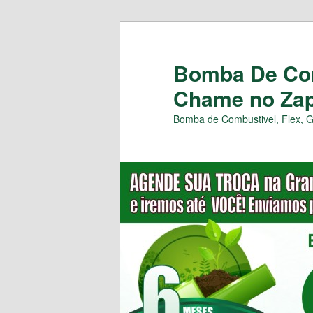
Pular
para
o
Bomba De Com
conteúdo
Chame no Zap 
principal
Bomba de Combustivel, Flex, 