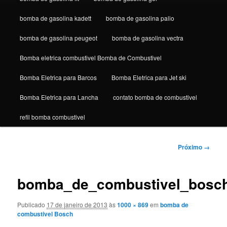
bomba de gasolina kadett
bomba de gasolina palio
bomba de gasolina peugeot
bomba de gasolina vectra
Bomba eletrica combustivel Bomba de Combustivel
Bomba Eletrica para Barcos
Bomba Eletrica para Jet ski
Bomba Eletrica para Lancha
contato bomba de combustivel
refil bomba combustivel
Navegação
Próximo →
de
imagens
bomba_de_combustivel_bosch_
Publicado
17 de janeiro de 2013
às
1000 × 869
em
bomba de
combustivel Bosch