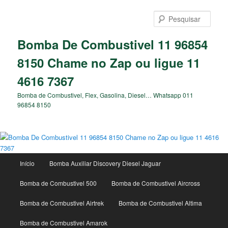
Pular
para
Pesqu
o
conteúdo
Bomba De Combustivel 11 96854
principal
8150 Chame no Zap ou ligue 11
4616 7367
Bomba de Combustivel, Flex, Gasolina, Diesel… Whatsapp 011
96854 8150
Menu
Início
Bomba Auxiliar Discovery Diesel Jaguar
principal
Bomba de Combustivel 500
Bomba de Combustivel Aircross
Bomba de Combustivel Airtrek
Bomba de Combustivel Altima
Bomba de Combustivel Amarok