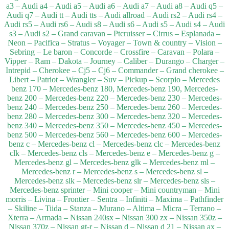
a3 – Audi a4 – Audi a5 – Audi a6 – Audi a7 – Audi a8 – Audi q5 –
Audi q7 – Audi tt – Audi tts – Audi allroad – Audi rs2 – Audi rs4 –
Audi rs5 – Audi rs6 – Audi s8 – Audi s6 – Audi s5 – Audi s4 – Audi
s3 – Audi s2 – Grand caravan – Ptcruisser – Cirrus – Esplanada –
Neon – Pacifica – Stratus – Voyager – Town & country – Vision –
Sebring – Le baron – Concorde – Crossfire – Caravan – Polara –
Vipper – Ram – Dakota – Journey – Caliber – Durango – Charger –
Intrepid – Cherokee – Cj5 – Cj6 – Commander – Grand cherokee –
Libert – Patriot – Wrangler – Suv – Pickup – Scorpio – Mercedes
benz 170 – Mercedes-benz 180, Mercedes-benz 190, Mercedes-
benz 200 – Mercedes-benz 220 – Mercedes-benz 230 – Mercedes-
benz 240 – Mercedes-benz 250 – Mercedes-benz 260 – Mercedes-
benz 280 – Mercedes-benz 300 – Mercedes-benz 320 – Mercedes-
benz 340 – Mercedes-benz 350 – Mercedes-benz 450 – Mercedes-
benz 500 – Mercedes-benz 560 – Mercedes-benz 600 – Mercedes-
benz c – Mercedes-benz cl – Mercedes-benz clc – Mercedes-benz
clk – Mercedes-benz cls – Mercedes-benz e – Mercedes-benz g –
Mercedes-benz gl – Mercedes-benz glk – Mercedes-benz ml –
Mercedes-benz r – Mercedes-benz s – Mercedes-benz sl –
Mercedes-benz slk – Mercedes-benz slr – Mercedes-benz sls –
Mercedes-benz sprinter – Mini cooper – Mini countryman – Mini
morris – Livina – Frontier – Sentra – Infiniti – Maxima – Pathfinder
– Skiline – Tiida – Stanza – Murano – Altima – Micra – Terrano –
Xterra – Armada – Nissan 240sx – Nissan 300 zx – Nissan 350z –
Nissan 370z – Nissan gt-r – Nissan d – Nissan d 21 – Nissan ax –