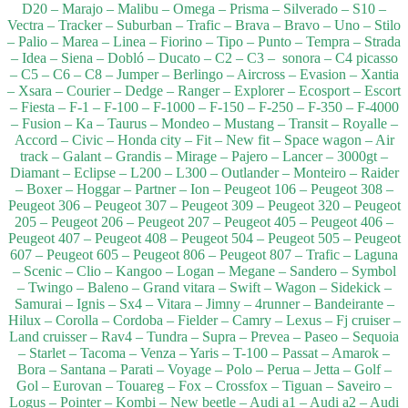
D20 – Marajo – Malibu – Omega – Prisma – Silverado – S10 –
Vectra – Tracker – Suburban – Trafic – Brava – Bravo – Uno – Stilo
– Palio – Marea – Linea – Fiorino – Tipo – Punto – Tempra – Strada
– Idea – Siena – Dobló – Ducato – C2 – C3 – sonora – C4 picasso
– C5 – C6 – C8 – Jumper – Berlingo – Aircross – Evasion – Xantia
– Xsara – Courier – Dedge – Ranger – Explorer – Ecosport – Escort
– Fiesta – F-1 – F-100 – F-1000 – F-150 – F-250 – F-350 – F-4000
– Fusion – Ka – Taurus – Mondeo – Mustang – Transit – Royalle –
Accord – Civic – Honda city – Fit – New fit – Space wagon – Air
track – Galant – Grandis – Mirage – Pajero – Lancer – 3000gt –
Diamant – Eclipse – L200 – L300 – Outlander – Monteiro – Raider
– Boxer – Hoggar – Partner – Ion – Peugeot 106 – Peugeot 308 –
Peugeot 306 – Peugeot 307 – Peugeot 309 – Peugeot 320 – Peugeot
205 – Peugeot 206 – Peugeot 207 – Peugeot 405 – Peugeot 406 –
Peugeot 407 – Peugeot 408 – Peugeot 504 – Peugeot 505 – Peugeot
607 – Peugeot 605 – Peugeot 806 – Peugeot 807 – Trafic – Laguna
– Scenic – Clio – Kangoo – Logan – Megane – Sandero – Symbol
– Twingo – Baleno – Grand vitara – Swift – Wagon – Sidekick –
Samurai – Ignis – Sx4 – Vitara – Jimny – 4runner – Bandeirante –
Hilux – Corolla – Cordoba – Fielder – Camry – Lexus – Fj cruiser –
Land cruisser – Rav4 – Tundra – Supra – Prevea – Paseo – Sequoia
– Starlet – Tacoma – Venza – Yaris – T-100 – Passat – Amarok –
Bora – Santana – Parati – Voyage – Polo – Perua – Jetta – Golf –
Gol – Eurovan – Touareg – Fox – Crossfox – Tiguan – Saveiro –
Logus – Pointer – Kombi – New beetle – Audi a1 – Audi a2 – Audi