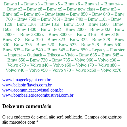
Bmw x1 – Bmw x3 – Bmw x5 – Bmw x6 – Bmw z1 – Bmw z4 –
Bmw z3 – Bmw z8 – Bmw x9 – Bmw new class – Bmw m3 –
Bmw m5 – Bmw m6 – Bmw isetta – Bmw 850 – Bmw 840 – Bmw
760 – Bmw 750i – Bmw 745i – Bmw 740i – Bmw 118i – Bmw
120i – Bmw 130i – Bmw 135i – Bmw 1500 – Bmw 1600 – Bmw
1602 – Bmw 1800 – Bmw 1802 – Bmw 2000 – Bmw 2002 – Bmw
2800a – Bmw 2800cs – Bmw 3000cs – Bmw 316i – Bmw 318i –
Bmw 318 – Bmw 320 – Bmw 323 – Bmw 325 – Bmw 328 – Bmw
330 – Bmw 335 – Bmw 520 – Bmw 525 – Bmw 528 – Bmw 530 –
Bmw 535 – Bmw 540 – Bmw 545 – Bmw 550 – Legacy – Forester
– Impreza – Outback – Tribeca – Vivio – Bmw 635 – Bmw 645 –
Bmw 650 – Bmw 730 – Bmw 735 – Volvo 960 – Volvo c30 –
Volvo c70 – Volvo s40 – Volvo s60 – Volvo s70 – Volvo s80 –
Volvo v40 – Volvo v50 – Volvo v70 – Volvo xc60 – Volvo xc70
www.imageelegant.com.br
www.balaoinflaveis.com.br
www.acomunicacaovisual.com.br
www.bombaeletricacombustivel.com.br
Deixe um comentário
O seu endereço de e-mail não será publicado.
Campos obrigatórios
são marcados com
*