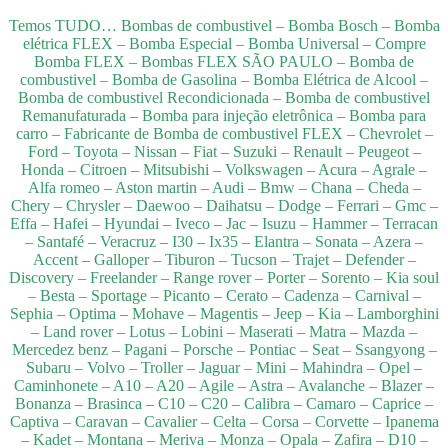
Temos TUDO… Bombas de combustivel – Bomba Bosch – Bomba
elétrica FLEX – Bomba Especial – Bomba Universal – Compre
Bomba FLEX – Bombas FLEX SÃO PAULO – Bomba de
combustivel – Bomba de Gasolina – Bomba Elétrica de Alcool –
Bomba de combustivel Recondicionada – Bomba de combustivel
Remanufaturada – Bomba para injeção eletrônica – Bomba para
carro – Fabricante de Bomba de combustivel FLEX – Chevrolet –
Ford – Toyota – Nissan – Fiat – Suzuki – Renault – Peugeot –
Honda – Citroen – Mitsubishi – Volkswagen – Acura – Agrale –
Alfa romeo – Aston martin – Audi – Bmw – Chana – Cheda –
Chery – Chrysler – Daewoo – Daihatsu – Dodge – Ferrari – Gmc –
Effa – Hafei – Hyundai – Iveco – Jac – Isuzu – Hammer – Terracan
– Santafé – Veracruz – I30 – Ix35 – Elantra – Sonata – Azera –
Accent – Galloper – Tiburon – Tucson – Trajet – Defender –
Discovery – Freelander – Range rover – Porter – Sorento – Kia soul
– Besta – Sportage – Picanto – Cerato – Cadenza – Carnival –
Sephia – Optima – Mohave – Magentis – Jeep – Kia – Lamborghini
– Land rover – Lotus – Lobini – Maserati – Matra – Mazda –
Mercedez benz – Pagani – Porsche – Pontiac – Seat – Ssangyong –
Subaru – Volvo – Troller – Jaguar – Mini – Mahindra – Opel –
Caminhonete – A10 – A20 – Agile – Astra – Avalanche – Blazer –
Bonanza – Brasinca – C10 – C20 – Calibra – Camaro – Caprice –
Captiva – Caravan – Cavalier – Celta – Corsa – Corvette – Ipanema
– Kadet – Montana – Meriva – Monza – Opala – Zafira – D10 –