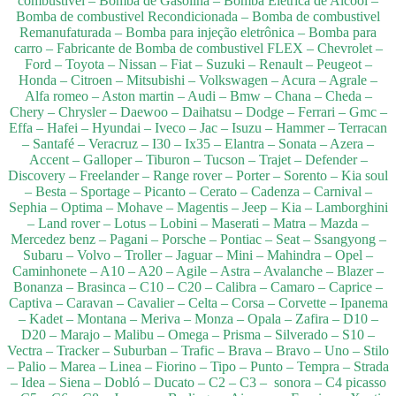
combustivel – Bomba de Gasolina – Bomba Elétrica de Alcool –
Bomba de combustivel Recondicionada – Bomba de combustivel
Remanufaturada – Bomba para injeção eletrônica – Bomba para
carro – Fabricante de Bomba de combustivel FLEX – Chevrolet –
Ford – Toyota – Nissan – Fiat – Suzuki – Renault – Peugeot –
Honda – Citroen – Mitsubishi – Volkswagen – Acura – Agrale –
Alfa romeo – Aston martin – Audi – Bmw – Chana – Cheda –
Chery – Chrysler – Daewoo – Daihatsu – Dodge – Ferrari – Gmc –
Effa – Hafei – Hyundai – Iveco – Jac – Isuzu – Hammer – Terracan
– Santafé – Veracruz – I30 – Ix35 – Elantra – Sonata – Azera –
Accent – Galloper – Tiburon – Tucson – Trajet – Defender –
Discovery – Freelander – Range rover – Porter – Sorento – Kia soul
– Besta – Sportage – Picanto – Cerato – Cadenza – Carnival –
Sephia – Optima – Mohave – Magentis – Jeep – Kia – Lamborghini
– Land rover – Lotus – Lobini – Maserati – Matra – Mazda –
Mercedez benz – Pagani – Porsche – Pontiac – Seat – Ssangyong –
Subaru – Volvo – Troller – Jaguar – Mini – Mahindra – Opel –
Caminhonete – A10 – A20 – Agile – Astra – Avalanche – Blazer –
Bonanza – Brasinca – C10 – C20 – Calibra – Camaro – Caprice –
Captiva – Caravan – Cavalier – Celta – Corsa – Corvette – Ipanema
– Kadet – Montana – Meriva – Monza – Opala – Zafira – D10 –
D20 – Marajo – Malibu – Omega – Prisma – Silverado – S10 –
Vectra – Tracker – Suburban – Trafic – Brava – Bravo – Uno – Stilo
– Palio – Marea – Linea – Fiorino – Tipo – Punto – Tempra – Strada
– Idea – Siena – Dobló – Ducato – C2 – C3 – sonora – C4 picasso