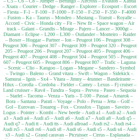
– C5 – C6 – C8 – Jumper – Berlingo – Aircross – Evasion – Xantia
– Xsara – Courier – Dedge – Ranger – Explorer – Ecosport – Escort
– Fiesta – F-1 – F-100 – F-1000 – F-150 – F-250 – F-350 – F-4000
– Fusion – Ka – Taurus – Mondeo – Mustang – Transit – Royalle –
Accord – Civic – Honda city – Fit – New fit – Space wagon – Air
track – Galant – Grandis – Mirage – Pajero – Lancer – 3000gt –
Diamant – Eclipse – L200 – L300 – Outlander – Monteiro – Raider
– Boxer – Hoggar – Partner – Ion – Peugeot 106 – Peugeot 308 –
Peugeot 306 – Peugeot 307 – Peugeot 309 – Peugeot 320 – Peugeot
205 – Peugeot 206 – Peugeot 207 – Peugeot 405 – Peugeot 406 –
Peugeot 407 – Peugeot 408 – Peugeot 504 – Peugeot 505 – Peugeot
607 – Peugeot 605 – Peugeot 806 – Peugeot 807 – Trafic – Laguna
– Scenic – Clio – Kangoo – Logan – Megane – Sandero – Symbol
– Twingo – Baleno – Grand vitara – Swift – Wagon – Sidekick –
Samurai – Ignis – Sx4 – Vitara – Jimny – 4runner – Bandeirante –
Hilux – Corolla – Cordoba – Fielder – Camry – Lexus – Fj cruiser –
Land cruisser – Rav4 – Tundra – Supra – Prevea – Paseo – Sequoia
– Starlet – Tacoma – Venza – Yaris – T-100 – Passat – Amarok –
Bora – Santana – Parati – Voyage – Polo – Perua – Jetta – Golf –
Gol – Eurovan – Touareg – Fox – Crossfox – Tiguan – Saveiro –
Logus – Pointer – Kombi – New beetle – Audi a1 – Audi a2 – Audi
a3 – Audi a4 – Audi a5 – Audi a6 – Audi a7 – Audi a8 – Audi q5 –
Audi q7 – Audi tt – Audi tts – Audi allroad – Audi rs2 – Audi rs4 –
Audi rs5 – Audi rs6 – Audi s8 – Audi s6 – Audi s5 – Audi s4 – Audi
s3 – Audi s2 – Grand caravan – Ptcruisser – Cirrus – Esplanada –