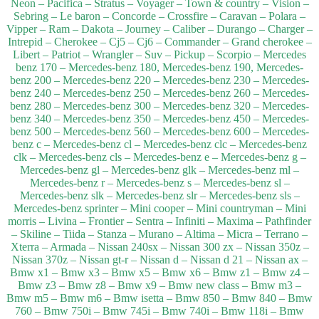
Neon – Pacifica – Stratus – Voyager – Town & country – Vision –
Sebring – Le baron – Concorde – Crossfire – Caravan – Polara –
Vipper – Ram – Dakota – Journey – Caliber – Durango – Charger –
Intrepid – Cherokee – Cj5 – Cj6 – Commander – Grand cherokee –
Libert – Patriot – Wrangler – Suv – Pickup – Scorpio – Mercedes
benz 170 – Mercedes-benz 180, Mercedes-benz 190, Mercedes-
benz 200 – Mercedes-benz 220 – Mercedes-benz 230 – Mercedes-
benz 240 – Mercedes-benz 250 – Mercedes-benz 260 – Mercedes-
benz 280 – Mercedes-benz 300 – Mercedes-benz 320 – Mercedes-
benz 340 – Mercedes-benz 350 – Mercedes-benz 450 – Mercedes-
benz 500 – Mercedes-benz 560 – Mercedes-benz 600 – Mercedes-
benz c – Mercedes-benz cl – Mercedes-benz clc – Mercedes-benz
clk – Mercedes-benz cls – Mercedes-benz e – Mercedes-benz g –
Mercedes-benz gl – Mercedes-benz glk – Mercedes-benz ml –
Mercedes-benz r – Mercedes-benz s – Mercedes-benz sl –
Mercedes-benz slk – Mercedes-benz slr – Mercedes-benz sls –
Mercedes-benz sprinter – Mini cooper – Mini countryman – Mini
morris – Livina – Frontier – Sentra – Infiniti – Maxima – Pathfinder
– Skiline – Tiida – Stanza – Murano – Altima – Micra – Terrano –
Xterra – Armada – Nissan 240sx – Nissan 300 zx – Nissan 350z –
Nissan 370z – Nissan gt-r – Nissan d – Nissan d 21 – Nissan ax –
Bmw x1 – Bmw x3 – Bmw x5 – Bmw x6 – Bmw z1 – Bmw z4 –
Bmw z3 – Bmw z8 – Bmw x9 – Bmw new class – Bmw m3 –
Bmw m5 – Bmw m6 – Bmw isetta – Bmw 850 – Bmw 840 – Bmw
760 – Bmw 750i – Bmw 745i – Bmw 740i – Bmw 118i – Bmw