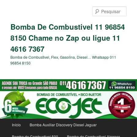
Pular
para
Pesqu
o
conteúdo
Bomba De Combustivel 11 96854
principal
8150 Chame no Zap ou ligue 11
4616 7367
Bomba de Combustivel, Flex, Gasolina, Diesel… Whatsapp 011
96854 8150
Menu
Início
Bomba Auxiliar Discovery Diesel Jaguar
principal
Bomba de Combustivel 500
Bomba de Combustivel Aircross