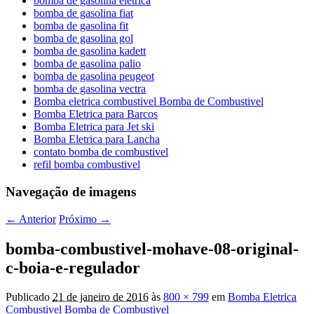
bomba de gasolina eletrica
bomba de gasolina fiat
bomba de gasolina fit
bomba de gasolina gol
bomba de gasolina kadett
bomba de gasolina palio
bomba de gasolina peugeot
bomba de gasolina vectra
Bomba eletrica combustivel Bomba de Combustivel
Bomba Eletrica para Barcos
Bomba Eletrica para Jet ski
Bomba Eletrica para Lancha
contato bomba de combustivel
refil bomba combustivel
Navegação de imagens
← Anterior
Próximo →
bomba-combustivel-mohave-08-original-
c-boia-e-regulador
Publicado
21 de janeiro de 2016
às
800 × 799
em
Bomba Eletrica
Combustivel Bomba de Combustivel