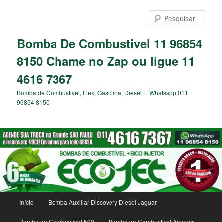
Pular
para
Pesqu
o
conteúdo
Bomba De Combustivel 11 96854
principal
8150 Chame no Zap ou ligue 11
4616 7367
Bomba de Combustivel, Flex, Gasolina, Diesel… Whatsapp 011
96854 8150
Menu
Início
Bomba Auxiliar Discovery Diesel Jaguar
principal
Bomba de Combustivel 500
Bomba de Combustivel Aircross