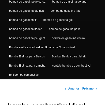
bomba de gasolina do corsa
bomba de gasolina do uno
bomba de gasolina eletrica
bomba de gasolina fiat
bomba de gasolina fit
bomba de gasolina gol
bomba de gasolina kadett
bomba de gasolina palio
bomba de gasolina peugeot
bomba de gasolina vectra
Bomba eletrica combustivel Bomba de Combustivel
Bomba Eletrica para Barcos
Bomba Eletrica para Jet ski
Bomba Eletrica para Lancha
contato bomba de combustivel
refil bomba combustivel
Navegação
← Anterior
Próximo →
de
imagens