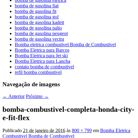
bomba de gasolina eletrica
bomba de gasolina fiat
bomba de gasolina fit
bomba de gasolina gol
bomba de gasolina kadett
bomba de gasolina palio
bomba de gasolina peugeot
bomba de gasolina vectra
Bomba eletrica combustivel Bomba de Combustivel
Bomba Eletrica para Barcos
Bomba Eletrica para Jet ski
Bomba Eletrica para Lancha
contato bomba de combustivel
refil bomba combustivel
Navegação de imagens
← Anterior
Próximo →
bomba-combustivel-completa-honda-city-
e-fit-flex
Publicado
21 de janeiro de 2016
às
800 × 799
em
Bomba Eletrica
Combustivel Bomba de Combustivel