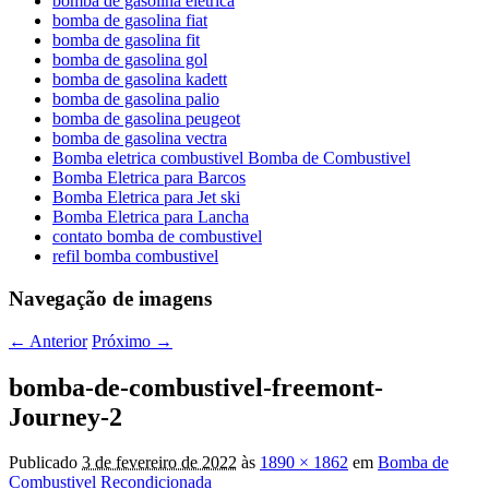
bomba de gasolina eletrica
bomba de gasolina fiat
bomba de gasolina fit
bomba de gasolina gol
bomba de gasolina kadett
bomba de gasolina palio
bomba de gasolina peugeot
bomba de gasolina vectra
Bomba eletrica combustivel Bomba de Combustivel
Bomba Eletrica para Barcos
Bomba Eletrica para Jet ski
Bomba Eletrica para Lancha
contato bomba de combustivel
refil bomba combustivel
Navegação de imagens
← Anterior
Próximo →
bomba-de-combustivel-freemont-
Journey-2
Publicado
3 de fevereiro de 2022
às
1890 × 1862
em
Bomba de
Combustivel Recondicionada