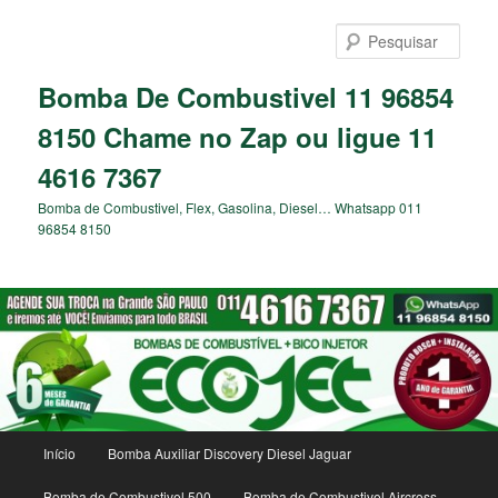
Pular
para
Pesqu
o
conteúdo
Bomba De Combustivel 11 96854
principal
8150 Chame no Zap ou ligue 11
4616 7367
Bomba de Combustivel, Flex, Gasolina, Diesel… Whatsapp 011
96854 8150
Menu
Início
Bomba Auxiliar Discovery Diesel Jaguar
principal
Bomba de Combustivel 500
Bomba de Combustivel Aircross