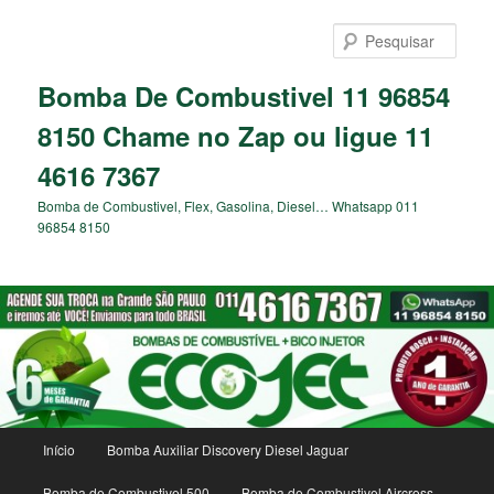
Pular
para
Pesqu
o
conteúdo
Bomba De Combustivel 11 96854
principal
8150 Chame no Zap ou ligue 11
4616 7367
Bomba de Combustivel, Flex, Gasolina, Diesel… Whatsapp 011
96854 8150
Menu
Início
Bomba Auxiliar Discovery Diesel Jaguar
principal
Bomba de Combustivel 500
Bomba de Combustivel Aircross