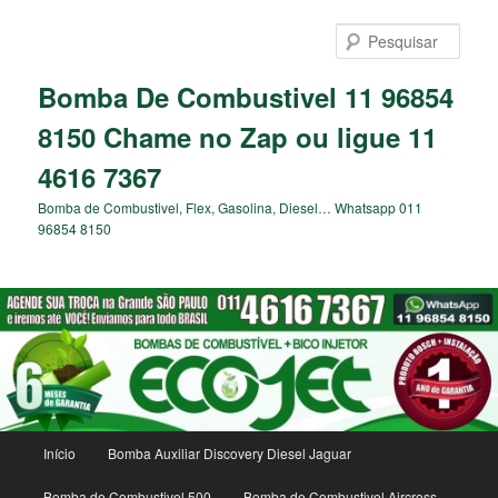
Pular
para
Pesqu
o
conteúdo
Bomba De Combustivel 11 96854
principal
8150 Chame no Zap ou ligue 11
4616 7367
Bomba de Combustivel, Flex, Gasolina, Diesel… Whatsapp 011
96854 8150
Menu
Início
Bomba Auxiliar Discovery Diesel Jaguar
principal
Bomba de Combustivel 500
Bomba de Combustivel Aircross