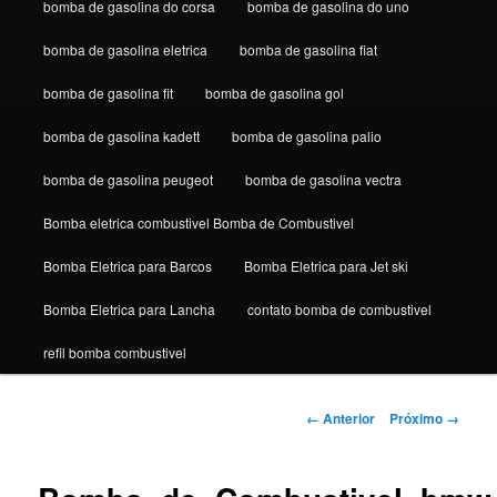
bomba de gasolina do corsa
bomba de gasolina do uno
bomba de gasolina eletrica
bomba de gasolina fiat
bomba de gasolina fit
bomba de gasolina gol
bomba de gasolina kadett
bomba de gasolina palio
bomba de gasolina peugeot
bomba de gasolina vectra
Bomba eletrica combustivel Bomba de Combustivel
Bomba Eletrica para Barcos
Bomba Eletrica para Jet ski
Bomba Eletrica para Lancha
contato bomba de combustivel
refil bomba combustivel
Navegação
← Anterior
Próximo →
de
imagens