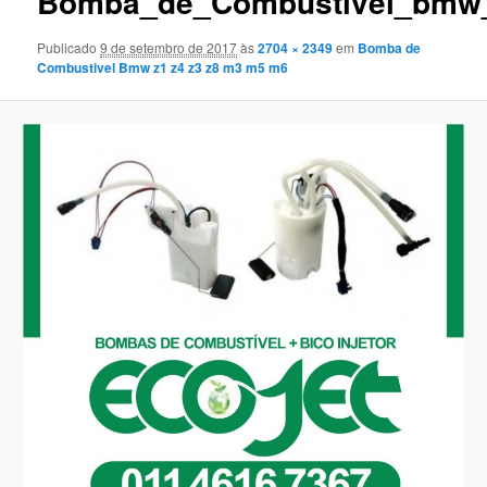
Bomba_de_Combustivel_bmw
Publicado
9 de setembro de 2017
às
2704 × 2349
em
Bomba de
Combustivel Bmw z1 z4 z3 z8 m3 m5 m6