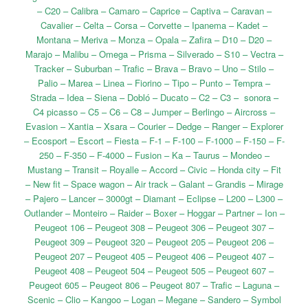
– C20 – Calibra – Camaro – Caprice – Captiva – Caravan –
Cavalier – Celta – Corsa – Corvette – Ipanema – Kadet –
Montana – Meriva – Monza – Opala – Zafira – D10 – D20 –
Marajo – Malibu – Omega – Prisma – Silverado – S10 – Vectra –
Tracker – Suburban – Trafic – Brava – Bravo – Uno – Stilo –
Palio – Marea – Linea – Fiorino – Tipo – Punto – Tempra –
Strada – Idea – Siena – Dobló – Ducato – C2 – C3 – sonora –
C4 picasso – C5 – C6 – C8 – Jumper – Berlingo – Aircross –
Evasion – Xantia – Xsara – Courier – Dedge – Ranger – Explorer
– Ecosport – Escort – Fiesta – F-1 – F-100 – F-1000 – F-150 – F-
250 – F-350 – F-4000 – Fusion – Ka – Taurus – Mondeo –
Mustang – Transit – Royalle – Accord – Civic – Honda city – Fit
– New fit – Space wagon – Air track – Galant – Grandis – Mirage
– Pajero – Lancer – 3000gt – Diamant – Eclipse – L200 – L300 –
Outlander – Monteiro – Raider – Boxer – Hoggar – Partner – Ion –
Peugeot 106 – Peugeot 308 – Peugeot 306 – Peugeot 307 –
Peugeot 309 – Peugeot 320 – Peugeot 205 – Peugeot 206 –
Peugeot 207 – Peugeot 405 – Peugeot 406 – Peugeot 407 –
Peugeot 408 – Peugeot 504 – Peugeot 505 – Peugeot 607 –
Peugeot 605 – Peugeot 806 – Peugeot 807 – Trafic – Laguna –
Scenic – Clio – Kangoo – Logan – Megane – Sandero – Symbol