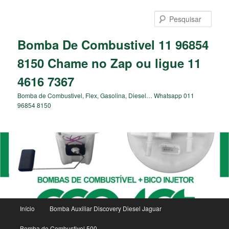
Pular
para
Pesqu
o
conteúdo
Bomba De Combustivel 11 96854
principal
8150 Chame no Zap ou ligue 11
4616 7367
Bomba de Combustivel, Flex, Gasolina, Diesel… Whatsapp 011
96854 8150
Menu
Início
Bomba Auxiliar Discovery Diesel Jaguar
principal
Bomba de Combustivel 500