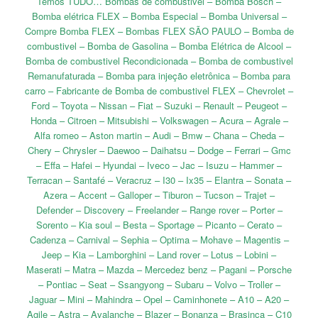
Temos TUDO… Bombas de combustivel – Bomba Bosch –
Bomba elétrica FLEX – Bomba Especial – Bomba Universal –
Compre Bomba FLEX – Bombas FLEX SÃO PAULO – Bomba de
combustivel – Bomba de Gasolina – Bomba Elétrica de Alcool –
Bomba de combustivel Recondicionada – Bomba de combustivel
Remanufaturada – Bomba para injeção eletrônica – Bomba para
carro – Fabricante de Bomba de combustivel FLEX – Chevrolet –
Ford – Toyota – Nissan – Fiat – Suzuki – Renault – Peugeot –
Honda – Citroen – Mitsubishi – Volkswagen – Acura – Agrale –
Alfa romeo – Aston martin – Audi – Bmw – Chana – Cheda –
Chery – Chrysler – Daewoo – Daihatsu – Dodge – Ferrari – Gmc
– Effa – Hafei – Hyundai – Iveco – Jac – Isuzu – Hammer –
Terracan – Santafé – Veracruz – I30 – Ix35 – Elantra – Sonata –
Azera – Accent – Galloper – Tiburon – Tucson – Trajet –
Defender – Discovery – Freelander – Range rover – Porter –
Sorento – Kia soul – Besta – Sportage – Picanto – Cerato –
Cadenza – Carnival – Sephia – Optima – Mohave – Magentis –
Jeep – Kia – Lamborghini – Land rover – Lotus – Lobini –
Maserati – Matra – Mazda – Mercedez benz – Pagani – Porsche
– Pontiac – Seat – Ssangyong – Subaru – Volvo – Troller –
Jaguar – Mini – Mahindra – Opel – Caminhonete – A10 – A20 –
Agile – Astra – Avalanche – Blazer – Bonanza – Brasinca – C10