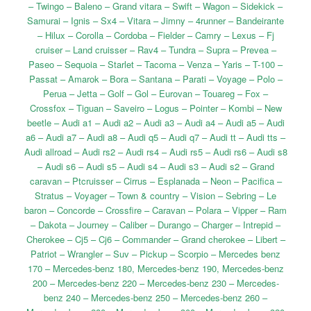
– Twingo – Baleno – Grand vitara – Swift – Wagon – Sidekick –
Samurai – Ignis – Sx4 – Vitara – Jimny – 4runner – Bandeirante
– Hilux – Corolla – Cordoba – Fielder – Camry – Lexus – Fj
cruiser – Land cruisser – Rav4 – Tundra – Supra – Prevea –
Paseo – Sequoia – Starlet – Tacoma – Venza – Yaris – T-100 –
Passat – Amarok – Bora – Santana – Parati – Voyage – Polo –
Perua – Jetta – Golf – Gol – Eurovan – Touareg – Fox –
Crossfox – Tiguan – Saveiro – Logus – Pointer – Kombi – New
beetle – Audi a1 – Audi a2 – Audi a3 – Audi a4 – Audi a5 – Audi
a6 – Audi a7 – Audi a8 – Audi q5 – Audi q7 – Audi tt – Audi tts –
Audi allroad – Audi rs2 – Audi rs4 – Audi rs5 – Audi rs6 – Audi s8
– Audi s6 – Audi s5 – Audi s4 – Audi s3 – Audi s2 – Grand
caravan – Ptcruisser – Cirrus – Esplanada – Neon – Pacifica –
Stratus – Voyager – Town & country – Vision – Sebring – Le
baron – Concorde – Crossfire – Caravan – Polara – Vipper – Ram
– Dakota – Journey – Caliber – Durango – Charger – Intrepid –
Cherokee – Cj5 – Cj6 – Commander – Grand cherokee – Libert –
Patriot – Wrangler – Suv – Pickup – Scorpio – Mercedes benz
170 – Mercedes-benz 180, Mercedes-benz 190, Mercedes-benz
200 – Mercedes-benz 220 – Mercedes-benz 230 – Mercedes-
benz 240 – Mercedes-benz 250 – Mercedes-benz 260 –