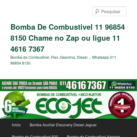
Pular
para
Pesqu
o
conteúdo
Bomba De Combustivel 11 96854
principal
8150 Chame no Zap ou ligue 11
4616 7367
Bomba de Combustivel, Flex, Gasolina, Diesel… Whatsapp 011
96854 8150
Menu
Início
Bomba Auxiliar Discovery Diesel Jaguar
principal
Bomba de Combustivel 500
Bomba de Combustivel Aircross