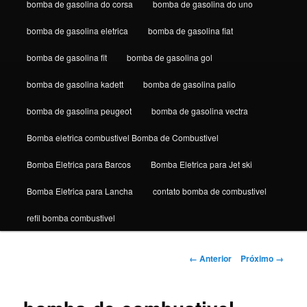
bomba de gasolina do corsa
bomba de gasolina do uno
bomba de gasolina eletrica
bomba de gasolina fiat
bomba de gasolina fit
bomba de gasolina gol
bomba de gasolina kadett
bomba de gasolina palio
bomba de gasolina peugeot
bomba de gasolina vectra
Bomba eletrica combustivel Bomba de Combustivel
Bomba Eletrica para Barcos
Bomba Eletrica para Jet ski
Bomba Eletrica para Lancha
contato bomba de combustivel
refil bomba combustivel
Navegação
← Anterior
Próximo →
de
imagens