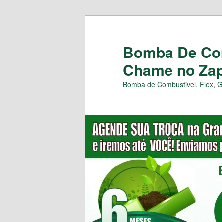
Pular
para
o
Bomba De Com
conteúdo
Chame no Zap 
principal
Bomba de Combustivel, Flex, 