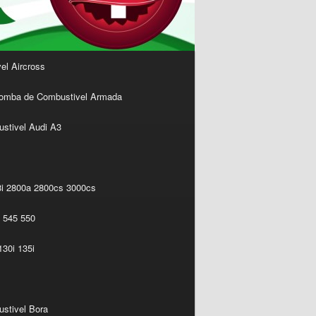
l Aircross
omba de Combustivel Armada
stivel Audi A3
i 2800a 2800cs 3000cs
 545 550
30i 135i
stivel Bora