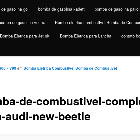
de gasolina gol
bomba de gasolina kadett
bomba de gasolina palio
bomba de gasolina vectra
Bomba eletrica combustivel Bomba de Combus
Bomba Eletrica para Jet ski
Bomba Eletrica para Lancha
contato b
800 × 799
em
Bomba Eletrica Combustivel Bomba de Combustivel
ba-de-combustivel-compl
ta-audi-new-beetle