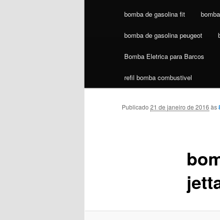
bomba de gasolina fit
bomba 
bomba de gasolina peugeot
Bomba Eletrica para Barcos
refil bomba combustivel
Publicado
21 de janeiro de 2016
às
bom
jet