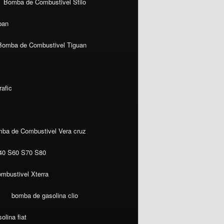
Bomba de Combustivel Stilo
ban
Bomba de Combustivel Tiguan
afic
ba de Combustivel Vera cruz
40 S60 S70 S80
mbustivel Xterra
bomba de gasolina clio
lina fiat