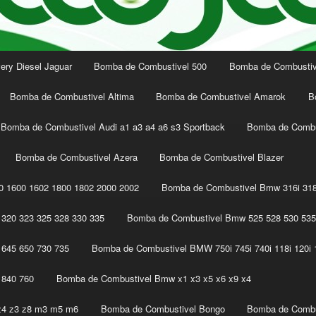
ery Diesel Jaguar
Bomba de Combustivel 500
Bomba de Combustive
Bomba de Combustivel Altima
Bomba de Combustivel Amarok
B
Bomba de Combustivel Audi a1 a3 a4 a6 s3 Sportback
Bomba de Combu
Bomba de Combustivel Azera
Bomba de Combustivel Blazer
 1600 1602 1800 1802 2000 2002
Bomba de Combustivel Bmw 316i 318
320 323 325 328 330 335
Bomba de Combustivel Bmw 525 528 530 535
645 650 730 735
Bomba de Combustivel BMW 750i 745i 740i 118i 120i 1
 840 760
Bomba de Combustivel Bmw x1 x3 x5 x6 x9 x4
z4 z3 z8 m3 m5 m6
Bomba de Combustivel Bongo
Bomba de Combu