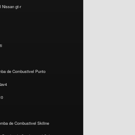
 Nissan gt-r
ti
ba de Combustivel Punto
Rav4
10
mba de Combustivel Skiline