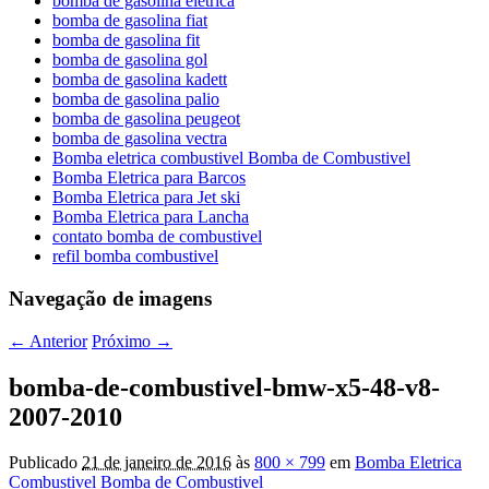
bomba de gasolina eletrica
bomba de gasolina fiat
bomba de gasolina fit
bomba de gasolina gol
bomba de gasolina kadett
bomba de gasolina palio
bomba de gasolina peugeot
bomba de gasolina vectra
Bomba eletrica combustivel Bomba de Combustivel
Bomba Eletrica para Barcos
Bomba Eletrica para Jet ski
Bomba Eletrica para Lancha
contato bomba de combustivel
refil bomba combustivel
Navegação de imagens
← Anterior
Próximo →
bomba-de-combustivel-bmw-x5-48-v8-
2007-2010
Publicado
21 de janeiro de 2016
às
800 × 799
em
Bomba Eletrica
Combustivel Bomba de Combustivel