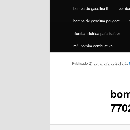
bomba de gasolina fit
bomba 
bomba de gasolina peugeot
Bomba Eletrica para Barcos
refil bomba combustivel
Publicado
21 de janeiro de 2016
às
bom
770