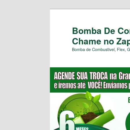
Pular
para
o
Bomba De Com
conteúdo
Chame no Zap 
principal
Bomba de Combustivel, Flex, 