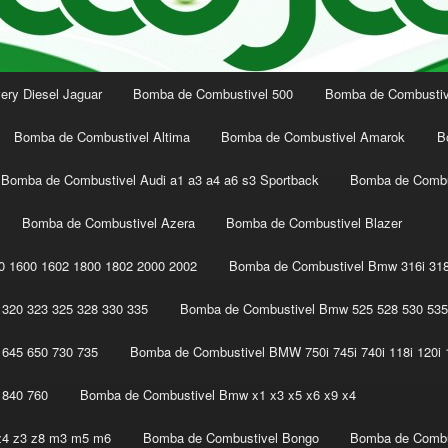
ery Diesel Jaguar
Bomba de Combustivel 500
Bomba de Combustive
Bomba de Combustivel Altima
Bomba de Combustivel Amarok
B
Bomba de Combustivel Audi a1 a3 a4 a6 s3 Sportback
Bomba de Combu
Bomba de Combustivel Azera
Bomba de Combustivel Blazer
 1600 1602 1800 1802 2000 2002
Bomba de Combustivel Bmw 316i 318
320 323 325 328 330 335
Bomba de Combustivel Bmw 525 528 530 535
645 650 730 735
Bomba de Combustivel BMW 750i 745i 740i 118i 120i 1
 840 760
Bomba de Combustivel Bmw x1 x3 x5 x6 x9 x4
z4 z3 z8 m3 m5 m6
Bomba de Combustivel Bongo
Bomba de Combu