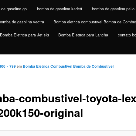
de gasolina gol
bomba de gasolina kadett
bomba de gasolina palio
bomba de gasolina vectra
Bomba eletrica combustivel Bomba de Combus
Bomba Eletrica para Jet ski
Bomba Eletrica para Lancha
contato b
800 × 799
em
Bomba Eletrica Combustivel Bomba de Combustivel
ba-combustivel-toyota-le
200k150-original