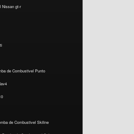
 Nissan gt-r
ti
ba de Combustivel Punto
Rav4
10
mba de Combustivel Skiline