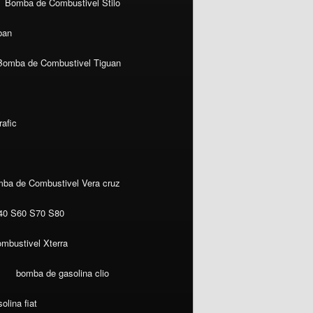
Bomba de Combustivel Stilo
ban
Bomba de Combustivel Tiguan
afic
ba de Combustivel Vera cruz
40 S60 S70 S80
mbustivel Xterra
bomba de gasolina clio
lina fiat