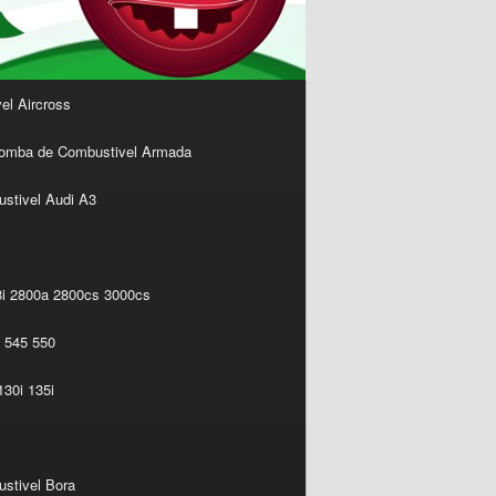
l Aircross
omba de Combustivel Armada
stivel Audi A3
i 2800a 2800cs 3000cs
 545 550
30i 135i
stivel Bora