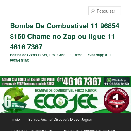
Pular
para
Pesqu
o
conteúdo
Bomba De Combustivel 11 96854
principal
8150 Chame no Zap ou ligue 11
4616 7367
Bomba de Combustivel, Flex, Gasolina, Diesel… Whatsapp 011
96854 8150
Menu
Início
Bomba Auxiliar Discovery Diesel Jaguar
principal
Bomba de Combustivel 500
Bomba de Combustivel Aircross