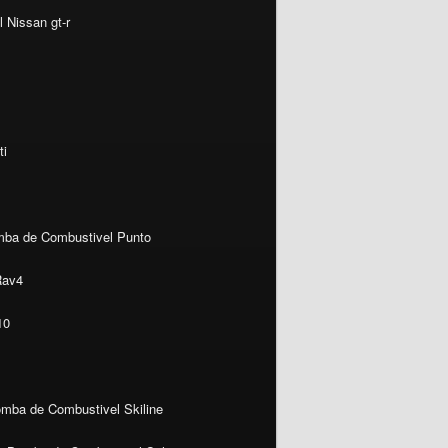
 Nissan gt-r
ti
ba de Combustivel Punto
Rav4
10
mba de Combustivel Skiline