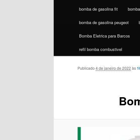
bomba de gasolina fit
bomba 
bomba de gasolina peugeot
Bomba Eletrica para Barcos
refil bomba combustivel
Publicado
4 de janeiro de 2022
às
1
Bom