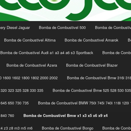
ery Diesel Jaguar
Bomba de Combustivel 500
Bomba de Combustive
Bomba de Combustivel Altima
Bomba de Combustivel Amarok
B
Bomba de Combustivel Audi a1 a3 a4 a6 s3 Sportback
Bomba de Combu
Bomba de Combustivel Azera
Bomba de Combustivel Blazer
 1600 1602 1800 1802 2000 2002
Bomba de Combustivel Bmw 316i 318
320 323 325 328 330 335
Bomba de Combustivel Bmw 525 528 530 535
645 650 730 735
Bomba de Combustivel BMW 750i 745i 740i 118i 120i 1
 840 760
Bomba de Combustivel Bmw x1 x3 x5 x6 x9 x4
z4 z3 z8 m3 m5 m6
Bomba de Combustivel Bongo
Bomba de Combu