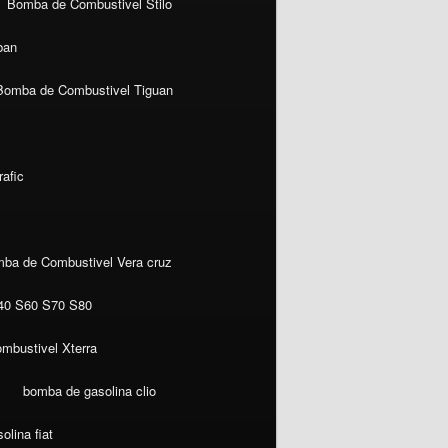
Bomba de Combustivel Stilo
ban
Bomba de Combustivel Tiguan
afic
ba de Combustivel Vera cruz
40 S60 S70 S80
mbustivel Xterra
bomba de gasolina clio
lina fiat