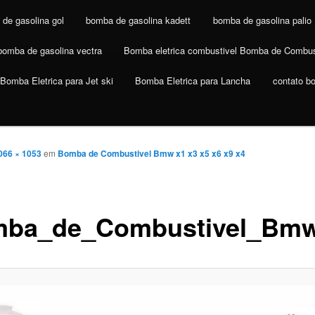
de gasolina gol
bomba de gasolina kadett
bomba de gasolina palio
bomba de gasolina vectra
Bomba eletrica combustivel Bomba de Combus
Bomba Eletrica para Jet ski
Bomba Eletrica para Lancha
contato b
066 × 1053
em
Bomba de Combustivel Bmw x1 x3 x5 x6 x9 x4
ba_de_Combustivel_Bmw