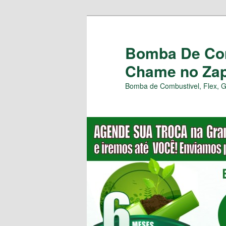
Pular
para
o
Bomba De Com
conteúdo
Chame no Zap 
principal
Bomba de Combustivel, Flex, 