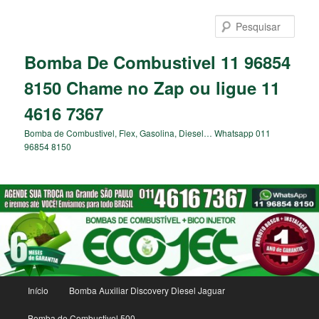
Pular
para
Pesqu
o
conteúdo
Bomba De Combustivel 11 96854
principal
8150 Chame no Zap ou ligue 11
4616 7367
Bomba de Combustivel, Flex, Gasolina, Diesel… Whatsapp 011
96854 8150
Menu
Início
Bomba Auxiliar Discovery Diesel Jaguar
principal
Bomba de Combustivel 500